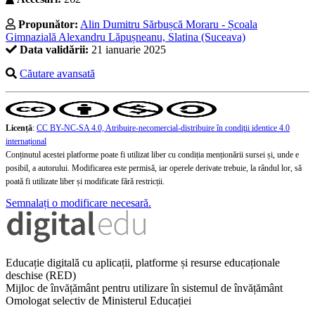
Propunător:
Alin Dumitru Sărbușcă Moraru - Școala
Gimnazială Alexandru Lăpușneanu, Slatina (Suceava)
Data validării:
21 ianuarie 2025
Căutare avansată
Licență
:
CC BY-NC-SA 4.0, Atribuire-necomercial-distribuire în condiţii identice 4.0
internațional
Conținutul acestei platforme poate fi utilizat liber cu condiția menționării sursei și, unde e
posibil, a autorului. Modificarea este permisă, iar operele derivate trebuie, la rândul lor, să
poată fi utilizate liber și modificate fără restricții.
Semnalați o modificare necesară.
Educație digitală cu aplicații, platforme și resurse educaționale
deschise (RED)
Mijloc de învățământ pentru utilizare în sistemul de învățământ
Omologat selectiv de Ministerul Educației