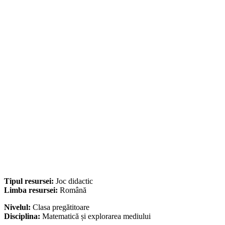
Tipul resursei:
Joc didactic
Limba resursei:
Română
Nivelul:
Clasa pregătitoare
Disciplina:
Matematică și explorarea mediului