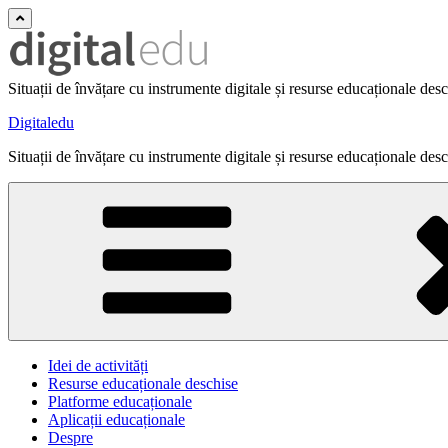
Situații de învățare cu instrumente digitale și resurse educaționale des
Digitaledu
Situații de învățare cu instrumente digitale și resurse educaționale des
Idei de activități
Resurse educaționale deschise
Platforme educaționale
Aplicații educaționale
Despre