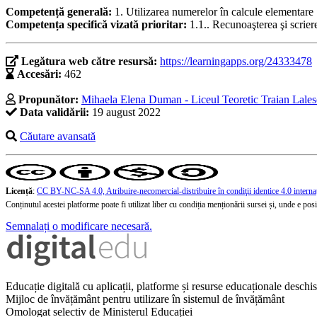
Competență generală:
1. Utilizarea numerelor în calcule elementare
Competența specifică vizată prioritar:
1.1.. Recunoaşterea şi scrie
Legătura web către resursă:
https://learningapps.org/24333478
Accesări:
462
Propunător:
Mihaela Elena Duman - Liceul Teoretic Traian Lale
Data validării:
19 august 2022
Căutare avansată
Licență
:
CC BY-NC-SA 4.0, Atribuire-necomercial-distribuire în condiţii identice 4.0 interna
Conținutul acestei platforme poate fi utilizat liber cu condiția menționării sursei și, unde e posibi
Semnalați o modificare necesară.
Educație digitală cu aplicații, platforme și resurse educaționale desch
Mijloc de învățământ pentru utilizare în sistemul de învățământ
Omologat selectiv de Ministerul Educației