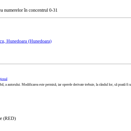
rea numerelor în concentrul 0-31
scu, Hunedoara (Hunedoara)
țional
l, a autorului. Modificarea este permisă, iar operele derivate trebuie, la rândul lor, să poată fi util
ise (RED)