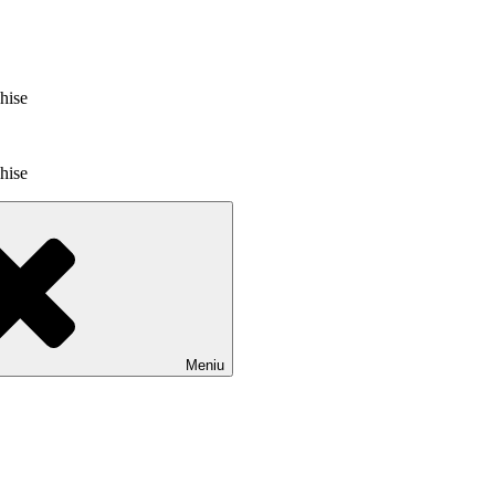
chise
chise
Meniu