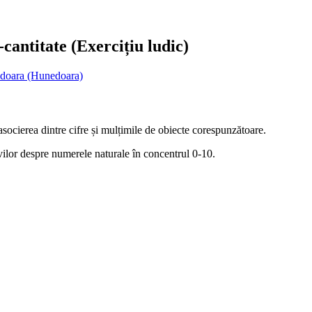
antitate (Exercițiu ludic)
edoara (Hunedoara)
 asocierea dintre cifre și mulțimile de obiecte corespunzătoare.
evilor despre numerele naturale în concentrul 0-10.