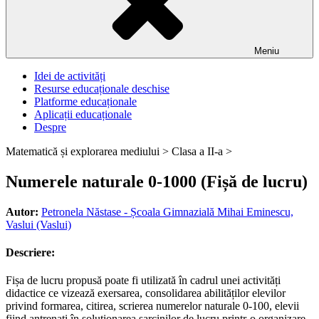
Meniu
Idei de activități
Resurse educaționale deschise
Platforme educaționale
Aplicații educaționale
Despre
Matematică și explorarea mediului >
Clasa a II-a >
Numerele naturale 0-1000 (Fișă de lucru)
Autor:
Petronela Năstase - Școala Gimnazială Mihai Eminescu,
Vaslui (Vaslui)
Descriere:
Fișa de lucru propusă poate fi utilizată în cadrul unei activități
didactice ce vizează exersarea, consolidarea abilităților elevilor
privind formarea, citirea, scrierea numerelor naturale 0-100, elevii
fiind antrenați în soluționarea sarcinilor de lucru printr-o organizare