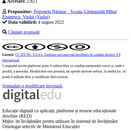
Accesări:
2.823
Propunător:
Petronela Năstase - Școala Gimnazială Mihai
Eminescu, Vaslui (Vaslui)
Data validării:
4 august 2022
Căutare avansată
Licență
:
CC BY-NC-SA 4.0, Atribuire-necomercial-distribuire în condiţii identice 4.0
internațional
Conținutul acestei platforme poate fi utilizat liber cu condiția menționării sursei și, unde e
posibil, a autorului. Modificarea este permisă, iar operele derivate trebuie, la rândul lor, să
poată fi utilizate liber și modificate fără restricții.
Semnalați o modificare necesară.
Educație digitală cu aplicații, platforme și resurse educaționale
deschise (RED)
Mijloc de învățământ pentru utilizare în sistemul de învățământ
Omologat selectiv de Ministerul Educației