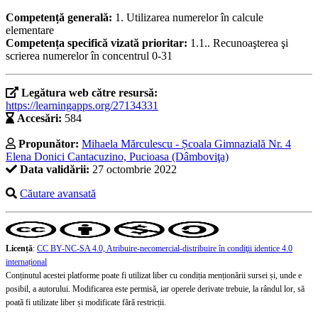
Competență generală:
1. Utilizarea numerelor în calcule
elementare
Competența specifică vizată prioritar:
1.1.. Recunoaşterea şi
scrierea numerelor în concentrul 0-31
Legătura web către resursă:
https://learningapps.org/27134331
Accesări:
584
Propunător:
Mihaela Mărculescu - Școala Gimnazială Nr. 4
Elena Donici Cantacuzino, Pucioasa (Dâmboviţa)
Data validării:
27 octombrie 2022
Căutare avansată
Licență
:
CC BY-NC-SA 4.0, Atribuire-necomercial-distribuire în condiţii identice 4.0
internațional
Conținutul acestei platforme poate fi utilizat liber cu condiția menționării sursei și, unde e
posibil, a autorului. Modificarea este permisă, iar operele derivate trebuie, la rândul lor, să
poată fi utilizate liber și modificate fără restricții.