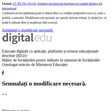
Licență
:
CC BY-NC-SA 4.0, Atribuire-necomercial-distribuire în condiţii identice 4.0
internațional
Conținutul acestei platforme poate fi utilizat liber cu condiția menționării sursei și, unde e
posibil, a autorului. Modificarea este permisă, iar operele derivate trebuie, la rândul lor, să
poată fi utilizate liber și modificate fără restricții.
Semnalați o modificare necesară.
Educație digitală cu aplicații, platforme și resurse educaționale
deschise (RED)
Mijloc de învățământ pentru utilizare în sistemul de învățământ
Omologat selectiv de Ministerul Educației
Semnalați o modificare necesară.
«
»
Prenume și nume: