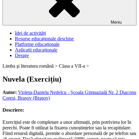
Meniu
Idei de activități
Resurse educaționale deschise
Platforme educaționale
Aplicații educaționale
Despre
Limba şi literatura română >
Clasa a VII-a >
Nuvela (Exercițiu)
Autor:
Violeta-Daniela Nedelcu - Școala Gimnazială Nr. 2 Diaconu
Coresi, Brașov (Braşov)
Descriere:
Exercițiul este de completare a unor afirmații, prin potrivirea lor în
perechi. Poate fi utilizat la fixarea cunoștințelor sau la recapitulare.
Fiind resursă digitală, permite o abordare personală de pe telefon sau
alt aparat. Dacă elevul nu realizează 100% corect, poate să reia