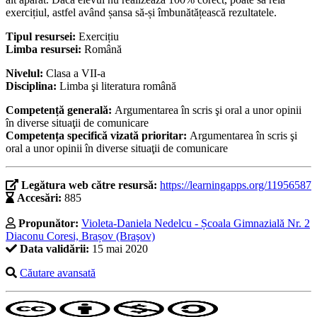
exercițiul, astfel având șansa să-și îmbunătățească rezultatele.
Tipul resursei:
Exercițiu
Limba resursei:
Română
Nivelul:
Clasa a VII-a
Disciplina:
Limba şi literatura română
Competență generală:
Argumentarea în scris şi oral a unor opinii
în diverse situaţii de comunicare
Competența specifică vizată prioritar:
Argumentarea în scris şi
oral a unor opinii în diverse situaţii de comunicare
Legătura web către resursă:
https://learningapps.org/11956587
Accesări:
885
Propunător:
Violeta-Daniela Nedelcu - Școala Gimnazială Nr. 2
Diaconu Coresi, Brașov (Braşov)
Data validării:
15 mai 2020
Căutare avansată