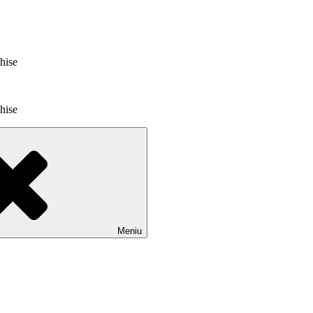
chise
chise
Meniu