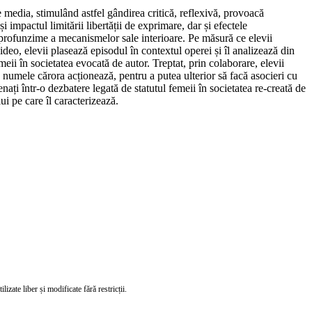
 media, stimulând astfel gândirea critică, reflexivă, provoacă
și impactul limitării libertății de exprimare, dar și efectele
în profunzime a mecanismelor sale interioare. Pe măsură ce elevii
video, elevii plasează episodul în contextul operei și îl analizează din
emeii în societatea evocată de autor. Treptat, prin colaborare, elevii
e în numele cărora acționează, pentru a putea ulterior să facă asocieri cu
enați într-o dezbatere legată de statutul femeii în societatea re-creată de
ui pe care îl caracterizează.
izate liber și modificate fără restricții.