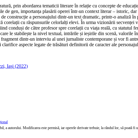
tură, prin abordarea tematicii literare în relație cu concepte de educație
ile de gen, importanța plasării operei într-un context literar – istoric, dar 
te de construcție a personajului dintr-un text dramatic, printr-o analiză 
că corelații cu răspunsurile celorlalți elevi. În urma vizionării secvenței 
fiind conduși de către profesor spre corelații cu viața reală, cu statutul f
 care le stabilește la nivel textual, intrările și ieșirile din scenă, valoril
un fragment dintr-un interviu al unei jurnaliste contemporane și vor fi antr
larifice aspecte legate de trăsături definitorii de caracter ale personajul
i, Iași (2022)
țional
l, a autorului. Modificarea este permisă, iar operele derivate trebuie, la rândul lor, să poată fi util