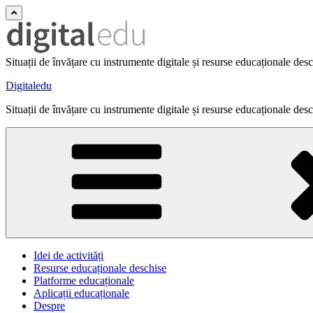
Situații de învățare cu instrumente digitale și resurse educaționale des
Digitaledu
Situații de învățare cu instrumente digitale și resurse educaționale des
Idei de activități
Resurse educaționale deschise
Platforme educaționale
Aplicații educaționale
Despre