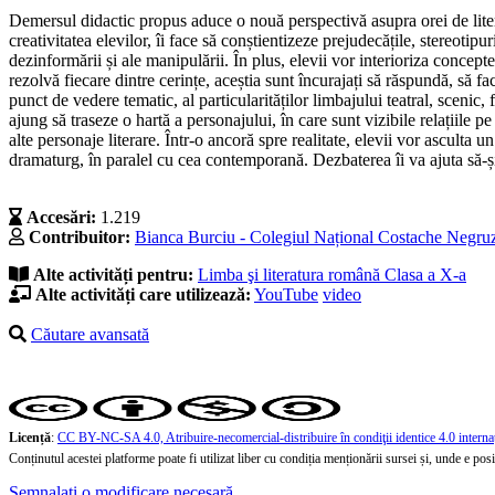
Demersul didactic propus aduce o nouă perspectivă asupra orei de litera
creativitatea elevilor, îi face să conștientizeze prejudecățile, stereotipur
dezinformării și ale manipulării. În plus, elevii vor interioriza concep
rezolvă fiecare dintre cerințe, aceștia sunt încurajați să răspundă, să fa
punct de vedere tematic, al particularităților limbajului teatral, scenic, 
ajung să traseze o hartă a personajului, în care sunt vizibile relațiile pe
alte personaje literare. Într-o ancoră spre realitate, elevii vor asculta 
dramaturg, în paralel cu cea contemporană. Dezbaterea îi va ajuta să-și c
Accesări:
1.219
Contribuitor:
Bianca Burciu - Colegiul Național Costache Negruzz
Alte activități pentru:
Limba şi literatura română
Clasa a X-a
Alte activități care utilizează:
YouTube
video
Căutare avansată
Licență
:
CC BY-NC-SA 4.0, Atribuire-necomercial-distribuire în condiţii identice 4.0 interna
Conținutul acestei platforme poate fi utilizat liber cu condiția menționării sursei și, unde e posibi
Semnalați o modificare necesară.