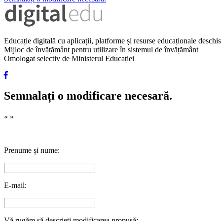
Educație digitală cu aplicații, platforme și resurse educaționale desch
Mijloc de învățământ pentru utilizare în sistemul de învățământ
Omologat selectiv de Ministerul Educației
Semnalați o modificare necesară.
«
»
Prenume și nume:
E-mail:
Vă rugăm să descrieți modificarea propusă: