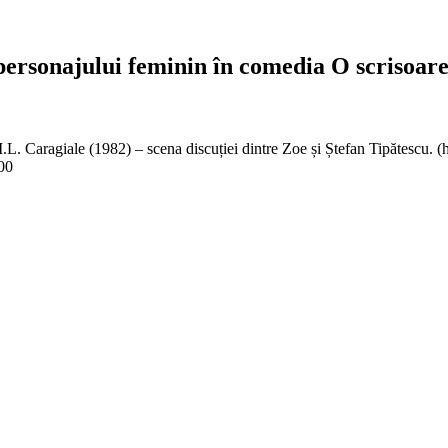
 personajului feminin în comedia O scrisoar
e I.L. Caragiale (1982) – scena discuției dintre Zoe și Ștefan Tipătescu
00