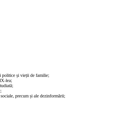
olitice și vieții de familie;
XIX-lea;
tudiată;
;
le sociale, precum și ale dezinformării;