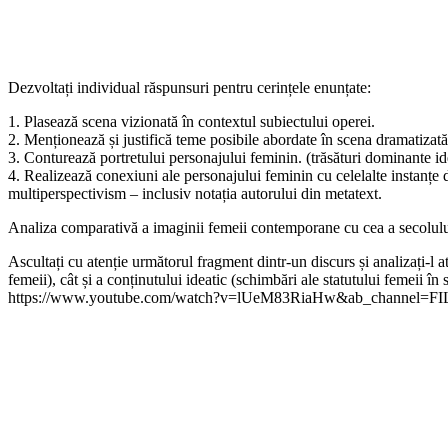
Dezvoltați individual răspunsuri pentru cerințele enunțate:
1. Plasează scena vizionată în contextul subiectului operei.
2. Menționează și justifică teme posibile abordate în scena dramatizată
3. Conturează portretului personajului feminin. (trăsături dominante ide
4. Realizează conexiuni ale personajului feminin cu celelalte instanțe
multiperspectivism – inclusiv notația autorului din metatext.
Analiza comparativă a imaginii femeii contemporane cu cea a secolulu
Ascultați cu atenție următorul fragment dintr-un discurs și analizați-l
femeii), cât și a conținutului ideatic (schimbări ale statutului femeii î
https://www.youtube.com/watch?v=lUeM83RiaHw&ab_channel=FILITIa