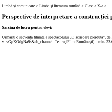
Limbă şi comunicare >
Limba şi literatura română >
Clasa a X-a >
Perspective de interpretare a construcției
Sarcina de lucru pentru elevi:
Urmăriți o secvență filmată a spectacolului „O scrisoare pierdută”, d
v=vGpXOdgNa9s&ab_channel=TeatrușiFilmeRomânești) – min. 23.