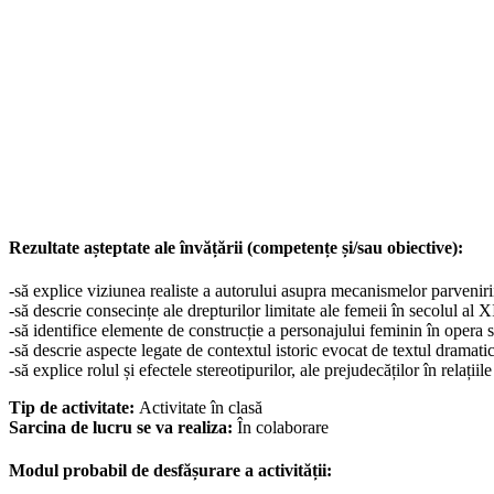
Rezultate așteptate ale învățării (competențe și/sau obiective):
-să explice viziunea realiste a autorului asupra mecanismelor parvenirii p
-să descrie consecințe ale drepturilor limitate ale femeii în secolul al 
-să identifice elemente de construcție a personajului feminin în opera s
-să descrie aspecte legate de contextul istoric evocat de textul dramatic
-să explice rolul și efectele stereotipurilor, ale prejudecăților în relații
Tip de activitate:
Activitate în clasă
Sarcina de lucru se va realiza:
În colaborare
Modul probabil de desfășurare a activității: