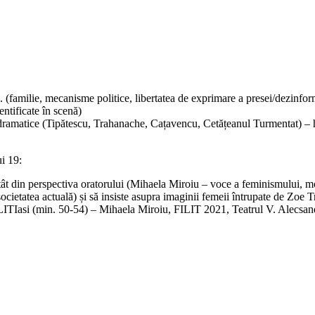
. (familie, mecanisme politice, libertatea de exprimare a presei/dezinfor
ntificate în scenă)
 dramatice (Tipătescu, Trahanache, Cațavencu, Cetățeanul Turmentat) – har
i 19:
 atât din perspectiva oratorului (Mihaela Miroiu – voce a feminismului, mo
n societatea actuală) și să insiste asupra imaginii femeii întrupate de Zoe
si (min. 50-54) – Mihaela Miroiu, FILIT 2021, Teatrul V. Alecsan