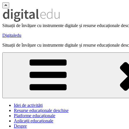
Situații de învățare cu instrumente digitale și resurse educaționale des
Digitaledu
Situații de învățare cu instrumente digitale și resurse educaționale des
Idei de activități
Resurse educaționale deschise
Platforme educaționale
Aplicații educaționale
Despre