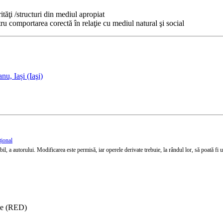
ităţi /structuri din mediul apropiat
tru comportarea corectă în relaţie cu mediul natural şi social
u, Iași (Iaşi)
țional
l, a autorului. Modificarea este permisă, iar operele derivate trebuie, la rândul lor, să poată fi util
ise (RED)