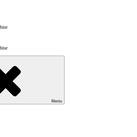
chise
chise
Meniu