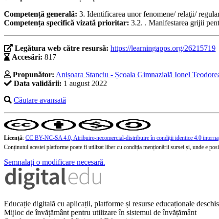
Competență generală:
3. Identificarea unor fenomene/ relaţii/ regular
Competența specifică vizată prioritar:
3.2. . Manifestarea grijii pen
Legătura web către resursă:
https://learningapps.org/26215719
Accesări:
817
Propunător:
Anișoara Stanciu - Școala Gimnazială Ionel Teodorean
Data validării:
1 august 2022
Căutare avansată
Licență
:
CC BY-NC-SA 4.0, Atribuire-necomercial-distribuire în condiţii identice 4.0 interna
Conținutul acestei platforme poate fi utilizat liber cu condiția menționării sursei și, unde e posibi
Semnalați o modificare necesară.
Educație digitală cu aplicații, platforme și resurse educaționale desch
Mijloc de învățământ pentru utilizare în sistemul de învățământ