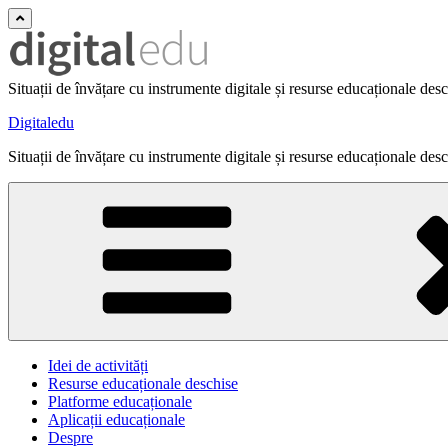
Situații de învățare cu instrumente digitale și resurse educaționale des
Digitaledu
Situații de învățare cu instrumente digitale și resurse educaționale des
Idei de activități
Resurse educaționale deschise
Platforme educaționale
Aplicații educaționale
Despre