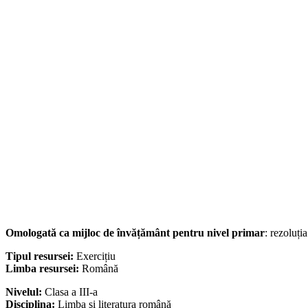
Omologată ca mijloc de învățământ pentru nivel primar
: rezoluți
Tipul resursei:
Exercițiu
Limba resursei:
Română
Nivelul:
Clasa a III-a
Disciplina:
Limba şi literatura română