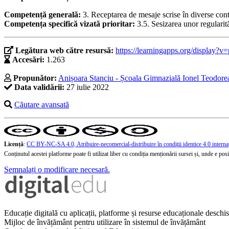
Competență generală:
3. Receptarea de mesaje scrise în diverse co
Competența specifică vizată prioritar:
3.5. Sesizarea unor regularităţ
Legătura web către resursă:
https://learningapps.org/display
Accesări:
1.263
Propunător:
Anișoara Stanciu - Școala Gimnazială Ionel Teodorean
Data validării:
27 iulie 2022
Căutare avansată
Licență
:
CC BY-NC-SA 4.0, Atribuire-necomercial-distribuire în condiţii identice 4.0 interna
Conținutul acestei platforme poate fi utilizat liber cu condiția menționării sursei și, unde e posibi
Semnalați o modificare necesară.
Educație digitală cu aplicații, platforme și resurse educaționale desch
Mijloc de învățământ pentru utilizare în sistemul de învățământ