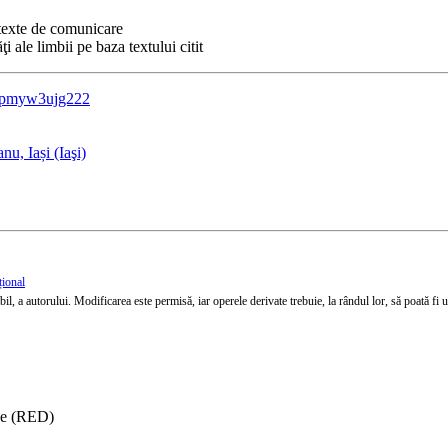
ntexte de comunicare
i ale limbii pe baza textului citit
?v=pmyw3ujg222
u, Iași (Iaşi)
țional
l, a autorului. Modificarea este permisă, iar operele derivate trebuie, la rândul lor, să poată fi util
ise (RED)