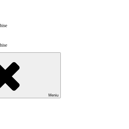
chise
chise
Meniu