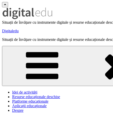
Situații de învățare cu instrumente digitale și resurse educaționale des
Digitaledu
Situații de învățare cu instrumente digitale și resurse educaționale des
Idei de activități
Resurse educaționale deschise
Platforme educaționale
Aplicații educaționale
Despre