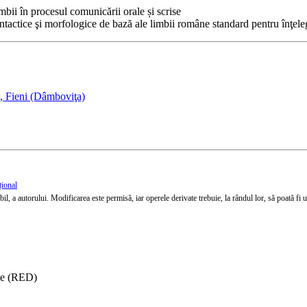
imbii în procesul comunicării orale și scrise
 sintactice şi morfologice de bază ale limbii române standard pentru înţel
, Fieni (Dâmboviţa)
țional
l, a autorului. Modificarea este permisă, iar operele derivate trebuie, la rândul lor, să poată fi util
ise (RED)