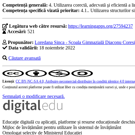
Competență generală:
4. Utilizarea corectă, adecvată şi eficientă a l
Competența specifică vizată prioritar:
4.1.. Utilizarea structurilor
Legătura web către resursă:
https://learningapps.org/27594237
Accesări:
521
Propunător:
Loredana Sinca - Școala Gimnazială Diaconu Coresi
Data validării:
18 noiembrie 2022
Căutare avansată
Licență
:
CC BY-NC-SA 4.0, Atribuire-necomercial-distribuire în condiţii identice 4.0 interna
Conținutul acestei platforme poate fi utilizat liber cu condiția menționării sursei și, unde e posibi
Semnalați o modificare necesară.
Educație digitală cu aplicații, platforme și resurse educaționale desch
Mijloc de învățământ pentru utilizare în sistemul de învățământ
Omologat selectiv de Ministerul Educației