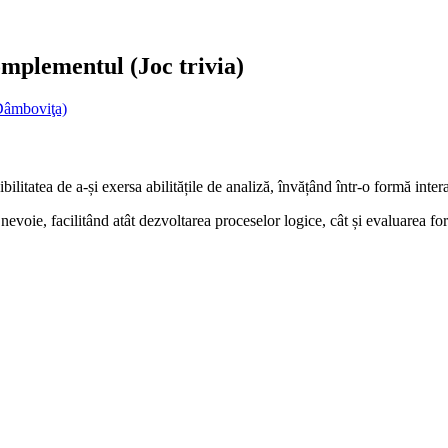
omplementul (Joc trivia)
Dâmboviţa)
ilitatea de a-și exersa abilitățile de analiză, învățând într-o formă inter
 nevoie, facilitând atât dezvoltarea proceselor logice, cât și evaluarea fo