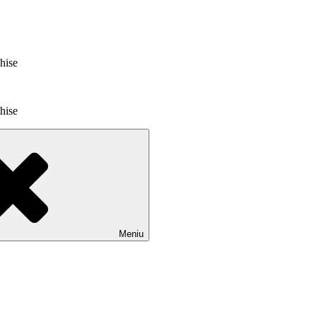
chise
chise
Meniu