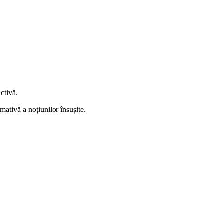
activă.
rmativă a noțiunilor însușite.