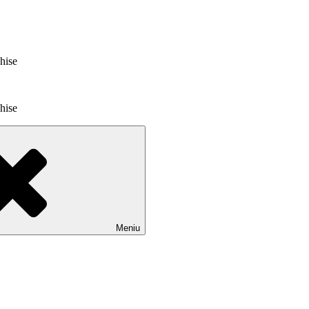
chise
chise
Meniu