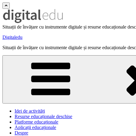
Situații de învățare cu instrumente digitale și resurse educaționale des
Digitaledu
Situații de învățare cu instrumente digitale și resurse educaționale des
Idei de activități
Resurse educaționale deschise
Platforme educaționale
Aplicații educaționale
Despre