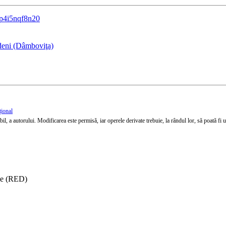
v=p4i5nqf8n20
deni (Dâmboviţa)
țional
l, a autorului. Modificarea este permisă, iar operele derivate trebuie, la rândul lor, să poată fi util
ise (RED)