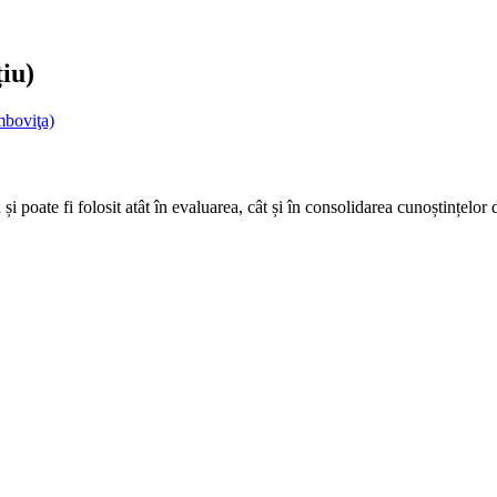
iu)
mboviţa)
și poate fi folosit atât în evaluarea, cât și în consolidarea cunoștințelo