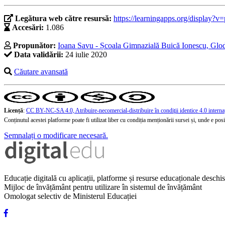
Legătura web către resursă:
https://learningapps.org/display?
Accesări:
1.086
Propunător:
Ioana Savu - Școala Gimnazială Buică Ionescu, Glo
Data validării:
24 iulie 2020
Căutare avansată
Licență
:
CC BY-NC-SA 4.0, Atribuire-necomercial-distribuire în condiţii identice 4.0 interna
Conținutul acestei platforme poate fi utilizat liber cu condiția menționării sursei și, unde e posibi
Semnalați o modificare necesară.
Educație digitală cu aplicații, platforme și resurse educaționale desch
Mijloc de învățământ pentru utilizare în sistemul de învățământ
Omologat selectiv de Ministerul Educației