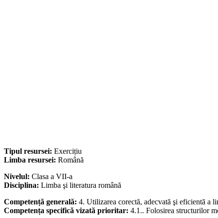
Tipul resursei:
Exercițiu
Limba resursei:
Română
Nivelul:
Clasa a VII-a
Disciplina:
Limba şi literatura română
Competență generală:
4. Utilizarea corectă, adecvată şi eficientă a l
Competența specifică vizată prioritar:
4.1.. Folosirea structurilor 