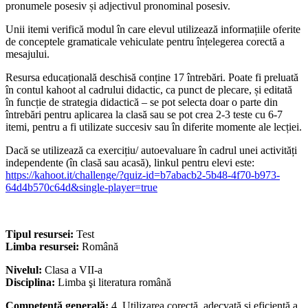
pronumele posesiv și adjectivul pronominal posesiv.
Unii itemi verifică modul în care elevul utilizează informațiile oferite
de conceptele gramaticale vehiculate pentru înțelegerea corectă a
mesajului.
Resursa educațională deschisă conține 17 întrebări. Poate fi preluată
în contul kahoot al cadrului didactic, ca punct de plecare, și editată
în funcție de strategia didactică – se pot selecta doar o parte din
întrebări pentru aplicarea la clasă sau se pot crea 2-3 teste cu 6-7
itemi, pentru a fi utilizate succesiv sau în diferite momente ale lecției.
Dacă se utilizează ca exercițiu/ autoevaluare în cadrul unei activități
independente (în clasă sau acasă), linkul pentru elevi este:
https://kahoot.it/challenge/?quiz-id=b7abacb2-5b48-4f70-b973-
64d4b570c64d&single-player=true
Tipul resursei:
Test
Limba resursei:
Română
Nivelul:
Clasa a VII-a
Disciplina:
Limba şi literatura română
Competență generală:
4. Utilizarea corectă, adecvată şi eficientă a