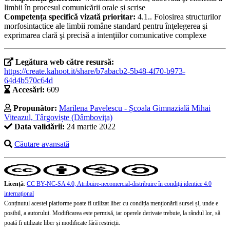
limbii în procesul comunicării orale și scrise
Competența specifică vizată prioritar:
4.1.. Folosirea structurilor
morfosintactice ale limbii române standard pentru înţelegerea şi
exprimarea clară şi precisă a intenţiilor comunicative complexe
Legătura web către resursă:
https://create.kahoot.it/share/b7abacb2-5b48-4f70-b973-
64d4b570c64d
Accesări:
609
Propunător:
Marilena Pavelescu - Școala Gimnazială Mihai
Viteazul, Târgoviște (Dâmboviţa)
Data validării:
24 martie 2022
Căutare avansată
Licență
:
CC BY-NC-SA 4.0, Atribuire-necomercial-distribuire în condiţii identice 4.0
internațional
Conținutul acestei platforme poate fi utilizat liber cu condiția menționării sursei și, unde e
posibil, a autorului. Modificarea este permisă, iar operele derivate trebuie, la rândul lor, să
poată fi utilizate liber și modificate fără restricții.