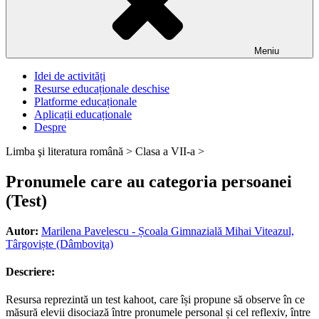
Meniu
Idei de activități
Resurse educaționale deschise
Platforme educaționale
Aplicații educaționale
Despre
Limba şi literatura română >
Clasa a VII-a >
Pronumele care au categoria persoanei
(Test)
Autor:
Marilena Pavelescu - Școala Gimnazială Mihai Viteazul,
Târgoviște (Dâmboviţa)
Descriere:
Resursa reprezintă un test kahoot, care își propune să observe în ce
măsură elevii disociază între pronumele personal și cel reflexiv, între