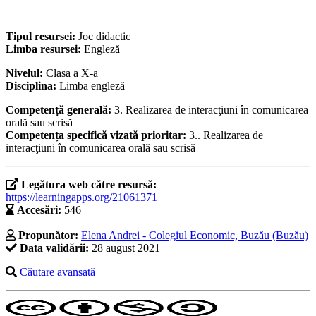
Tipul resursei:
Joc didactic
Limba resursei:
Engleză
Nivelul:
Clasa a X-a
Disciplina:
Limba engleză
Competență generală:
3. Realizarea de interacţiuni în comunicarea
orală sau scrisă
Competența specifică vizată prioritar:
3.. Realizarea de
interacţiuni în comunicarea orală sau scrisă
Legătura web către resursă:
https://learningapps.org/21061371
Accesări:
546
Propunător:
Elena Andrei - Colegiul Economic, Buzău (Buzău)
Data validării:
28 august 2021
Căutare avansată