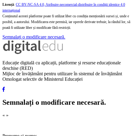
Licență
:
CC BY-NC-SA 4.0, Atribuire-necomercial-distribuire în condiţii identice 4.0
internațional
Conținutul acestei platforme poate fi utilizat liber cu condiția menționării sursei și, unde e
posibil, a autorului. Modificarea este permisă, iar operele derivate trebuie, la rândul lor, să
poată fi utilizate liber și modificate fără restricții.
Semnalați o modificare necesară.
Educație digitală cu aplicații, platforme și resurse educaționale
deschise (RED)
Mijloc de învățământ pentru utilizare în sistemul de învățământ
Omologat selectiv de Ministerul Educației
Semnalați o modificare necesară.
«
»
Prenume și nume: