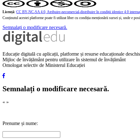
Licență
:
CC BY-NC-SA 4.0, Atribuire-necomercial-distribuire în condiţii identice 4.0 interna
Conținutul acestei platforme poate fi utilizat liber cu condiția menționării sursei și, unde e posibi
Semnalați o modificare necesară.
Educație digitală cu aplicații, platforme și resurse educaționale desch
Mijloc de învățământ pentru utilizare în sistemul de învățământ
Omologat selectiv de Ministerul Educației
Semnalați o modificare necesară.
«
»
Prenume și nume: