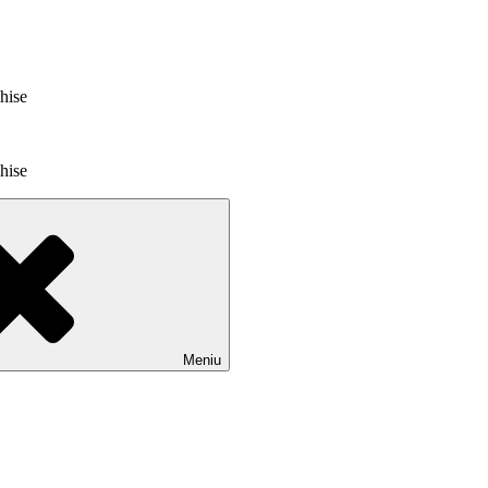
chise
chise
Meniu