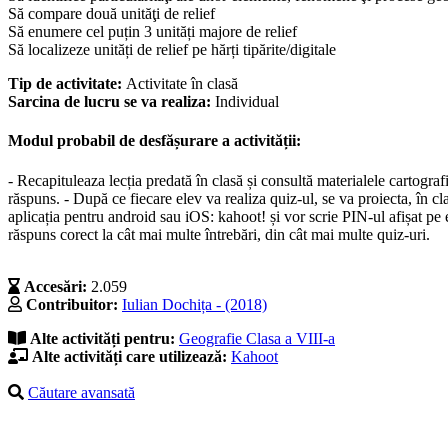
Să compare două unităţi de relief
Să enumere cel puțin 3 unități majore de relief
Să localizeze unități de relief pe hărți tipărite/digitale
Tip de activitate:
Activitate în clasă
Sarcina de lucru se va realiza:
Individual
Modul probabil de desfășurare a activității:
- Recapituleaza lecția predată în clasă și consultă materialele cartograf
răspuns. - După ce fiecare elev va realiza quiz-ul, se va proiecta, în cla
aplicația pentru android sau iOS: kahoot! și vor scrie PIN-ul afișat pe e
răspuns corect la cât mai multe întrebări, din cât mai multe quiz-uri.
Accesări:
2.059
Contribuitor:
Iulian Dochița - (2018)
Alte activități pentru:
Geografie
Clasa a VIII-a
Alte activități care utilizează:
Kahoot
Căutare avansată