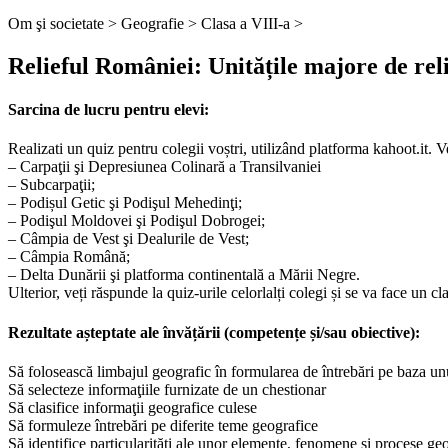
Om şi societate >
Geografie >
Clasa a VIII-a >
Relieful României: Unitățile majore de rel
Sarcina de lucru pentru elevi:
Realizati un quiz pentru colegii voștri, utilizând platforma kahoot.it. 
– Carpaţii şi Depresiunea Colinară a Transilvaniei
– Subcarpaţii;
– Podișul Getic şi Podişul Mehedinţi;
– Podişul Moldovei şi Podişul Dobrogei;
– Câmpia de Vest şi Dealurile de Vest;
– Câmpia Română;
– Delta Dunării şi platforma continentală a Mării Negre.
Ulterior, veți răspunde la quiz-urile celorlalți colegi și se va face un 
Rezultate așteptate ale învățării (competențe și/sau obiective):
Să folosească limbajul geografic în formularea de întrebări pe baza u
Să selecteze informaţiile furnizate de un chestionar
Să clasifice informaţii geografice culese
Să formuleze întrebări pe diferite teme geografice
Să identifice particularităţi ale unor elemente, fenomene şi procese geo