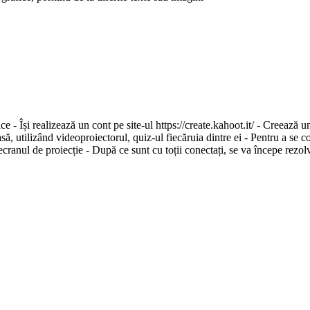
ice - Își realizează un cont pe site-ul https://create.kahoot.it/ - Creează
să, utilizând videoproiectorul, quiz-ul fiecăruia dintre ei - Pentru a se co
cranul de proiecție - După ce sunt cu toții conectați, se va începe rezolv