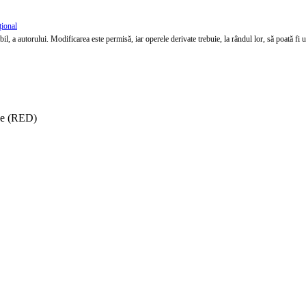
țional
l, a autorului. Modificarea este permisă, iar operele derivate trebuie, la rândul lor, să poată fi util
ise (RED)