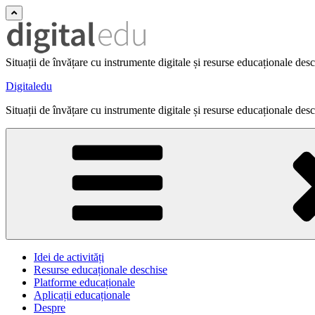
Situații de învățare cu instrumente digitale și resurse educaționale des
Digitaledu
Situații de învățare cu instrumente digitale și resurse educaționale des
Idei de activități
Resurse educaționale deschise
Platforme educaționale
Aplicații educaționale
Despre