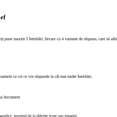
ief
Veți pune maxim 5 întrebări, fiecare cu 4 variante de răspuns, care să aib
clasament cu cei ce vor răspunde la cât mai multe întrebări.
nui document
grafice, pornind de la diferite texte sau imagini