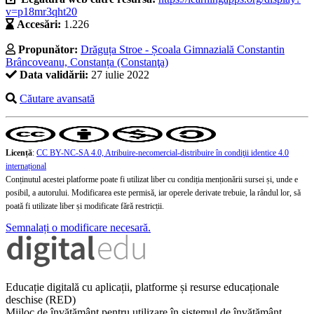
v=p18mr3qht20
Accesări:
1.226
Propunător:
Drăguța Stroe - Școala Gimnazială Constantin
Brâncoveanu, Constanța (Constanţa)
Data validării:
27 iulie 2022
Căutare avansată
Licență
:
CC BY-NC-SA 4.0, Atribuire-necomercial-distribuire în condiţii identice 4.0
internațional
Conținutul acestei platforme poate fi utilizat liber cu condiția menționării sursei și, unde e
posibil, a autorului. Modificarea este permisă, iar operele derivate trebuie, la rândul lor, să
poată fi utilizate liber și modificate fără restricții.
Semnalați o modificare necesară.
Educație digitală cu aplicații, platforme și resurse educaționale
deschise (RED)
Mijloc de învățământ pentru utilizare în sistemul de învățământ