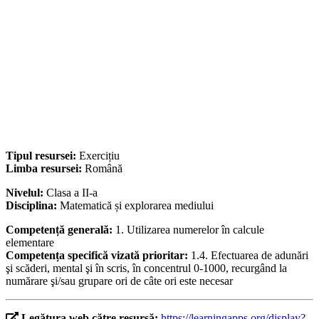
Tipul resursei:
Exercițiu
Limba resursei:
Română
Nivelul:
Clasa a II-a
Disciplina:
Matematică și explorarea mediului
Competență generală:
1. Utilizarea numerelor în calcule
elementare
Competența specifică vizată prioritar:
1.4. Efectuarea de adunări
şi scăderi, mental şi în scris, în concentrul 0-1000, recurgând la
numărare şi/sau grupare ori de câte ori este necesar
Legătura web către resursă:
https://learningapps.org/display?