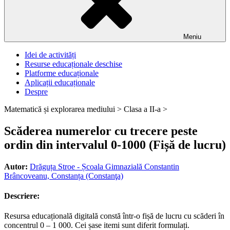
Meniu
Idei de activități
Resurse educaționale deschise
Platforme educaționale
Aplicații educaționale
Despre
Matematică și explorarea mediului >
Clasa a II-a >
Scăderea numerelor cu trecere peste
ordin din intervalul 0-1000 (Fișă de lucru)
Autor:
Drăguța Stroe - Școala Gimnazială Constantin
Brâncoveanu, Constanța (Constanţa)
Descriere:
Resursa educațională digitală constă într-o fișă de lucru cu scăderi în
concentrul 0 – 1 000. Cei șase itemi sunt diferit formulați.