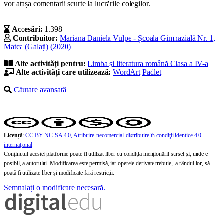
vor atașa comentarii scurte la lucrările colegilor.
Accesări:
1.398
Contribuitor:
Mariana Daniela Vulpe - Școala Gimnazială Nr. 1,
Matca (Galați) (2020)
Alte activități pentru:
Limba şi literatura română
Clasa a IV-a
Alte activități care utilizează:
WordArt
Padlet
Căutare avansată
Licență
:
CC BY-NC-SA 4.0, Atribuire-necomercial-distribuire în condiţii identice 4.0
internațional
Conținutul acestei platforme poate fi utilizat liber cu condiția menționării sursei și, unde e
posibil, a autorului. Modificarea este permisă, iar operele derivate trebuie, la rândul lor, să
poată fi utilizate liber și modificate fără restricții.
Semnalați o modificare necesară.