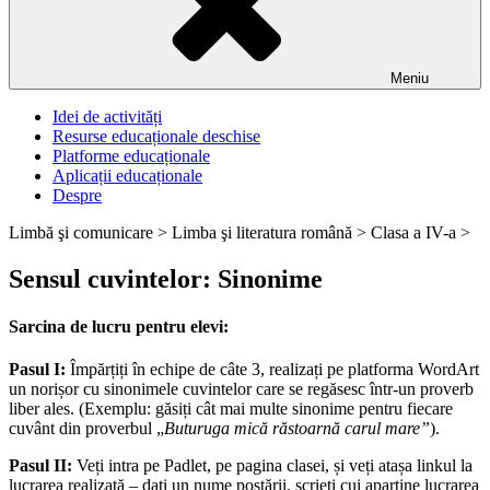
Meniu
Idei de activități
Resurse educaționale deschise
Platforme educaționale
Aplicații educaționale
Despre
Limbă şi comunicare >
Limba şi literatura română >
Clasa a IV-a >
Sensul cuvintelor: Sinonime
Sarcina de lucru pentru elevi:
Pasul I:
Împărțiți în echipe de câte 3, realizați pe platforma WordArt
un norișor cu sinonimele cuvintelor care se regăsesc într-un proverb
liber ales. (Exemplu: găsiți cât mai multe sinonime pentru fiecare
cuvânt din proverbul „
Buturuga mică răstoarnă carul mare”
).
Pasul II:
Veți intra pe Padlet, pe pagina clasei, și veți atașa linkul la
lucrarea realizată – dați un nume postării, scrieți cui aparține lucrarea