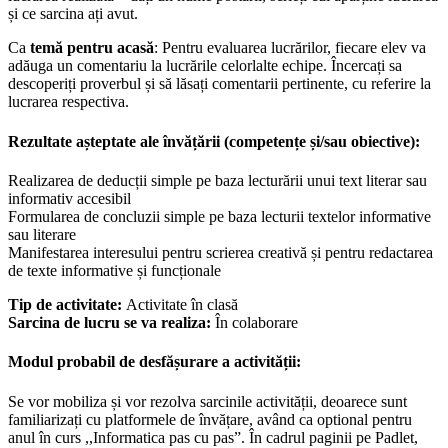
și ce sarcina ați avut.
Ca
temă pentru acasă
: Pentru evaluarea lucrărilor, fiecare elev va
adăuga un comentariu la lucrările celorlalte echipe. Încercați sa
descoperiți proverbul și să lăsați comentarii pertinente, cu referire la
lucrarea respectiva.
Rezultate așteptate ale învățării (competențe și/sau obiective):
Realizarea de deducții simple pe baza lecturării unui text literar sau
informativ accesibil
Formularea de concluzii simple pe baza lecturii textelor informative
sau literare
Manifestarea interesului pentru scrierea creativă și pentru redactarea
de texte informative și funcționale
Tip de activitate:
Activitate în clasă
Sarcina de lucru se va realiza:
În colaborare
Modul probabil de desfășurare a activității:
Se vor mobiliza și vor rezolva sarcinile activității, deoarece sunt
familiarizați cu platformele de învățare, având ca optional pentru
anul în curs ,,Informatica pas cu pas”. În cadrul paginii pe Padlet,