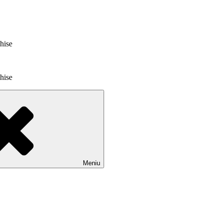
chise
chise
Meniu