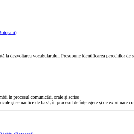
Botoşani)
jută la dezvoltarea vocabularului. Presupune identificarea perechilor de si
imbii în procesul comunicării orale și scrise
lexicale şi semantice de bază, în procesul de înţelegere şi de exprimare co