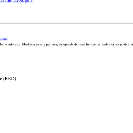
Răchiți (Botoşani)
țional
l, a autorului. Modificarea este permisă, iar operele derivate trebuie, la rândul lor, să poată fi util
ise (RED)