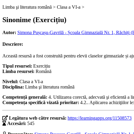
Limba şi literatura română >
Clasa a VI-a >
Sinonime (Exercițiu)
Autor:
Simona Pușcașu-Gavrilă - Școala Gimnazială Nr. 1, Răchiți (
Descriere:
Această resursă a fost construită pentru elevii claselor gimnaziale și a
Tipul resursei:
Exercițiu
Limba resursei:
Română
Nivelul:
Clasa a VI-a
Disciplina:
Limba şi literatura română
Competență generală:
4. Utilizarea corectă, adecvată şi eficientă a l
Competența specifică vizată prioritar:
4.2.. Aplicarea achiziţiilor 
Legătura web către resursă:
https://learningapps.org/11508573
Accesări:
545