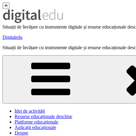
Situații de învățare cu instrumente digitale și resurse educaționale des
Digitaledu
Situații de învățare cu instrumente digitale și resurse educaționale des
Idei de activități
Resurse educaționale deschise
Platforme educaționale
Aplicații educaționale
Despre