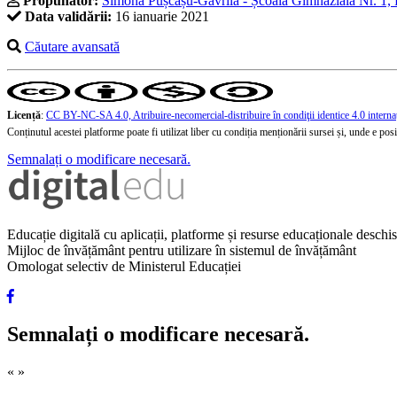
Propunător:
Simona Pușcașu-Gavrilă - Școala Gimnazială Nr. 1, 
Data validării:
16 ianuarie 2021
Căutare avansată
Licență
:
CC BY-NC-SA 4.0, Atribuire-necomercial-distribuire în condiţii identice 4.0 interna
Conținutul acestei platforme poate fi utilizat liber cu condiția menționării sursei și, unde e posibi
Semnalați o modificare necesară.
Educație digitală cu aplicații, platforme și resurse educaționale desch
Mijloc de învățământ pentru utilizare în sistemul de învățământ
Omologat selectiv de Ministerul Educației
Semnalați o modificare necesară.
«
»