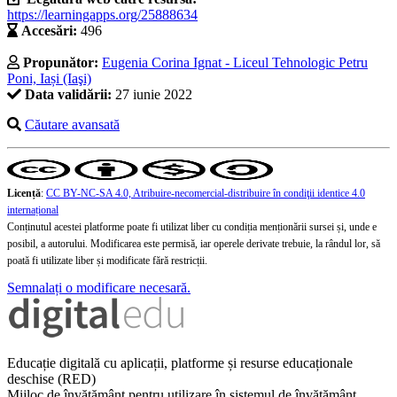
https://learningapps.org/25888634
Accesări:
496
Propunător:
Eugenia Corina Ignat - Liceul Tehnologic Petru
Poni, Iași (Iaşi)
Data validării:
27 iunie 2022
Căutare avansată
Licență
:
CC BY-NC-SA 4.0, Atribuire-necomercial-distribuire în condiţii identice 4.0
internațional
Conținutul acestei platforme poate fi utilizat liber cu condiția menționării sursei și, unde e
posibil, a autorului. Modificarea este permisă, iar operele derivate trebuie, la rândul lor, să
poată fi utilizate liber și modificate fără restricții.
Semnalați o modificare necesară.
Educație digitală cu aplicații, platforme și resurse educaționale
deschise (RED)
Mijloc de învățământ pentru utilizare în sistemul de învățământ