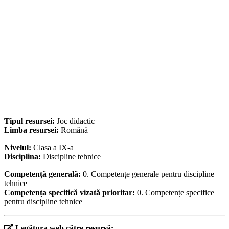
Tipul resursei:
Joc didactic
Limba resursei:
Română
Nivelul:
Clasa a IX-a
Disciplina:
Discipline tehnice
Competență generală:
0. Competențe generale pentru discipline
tehnice
Competența specifică vizată prioritar:
0. Competențe specifice
pentru discipline tehnice
Legătura web către resursă: