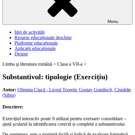
Meniu
Idei de activități
Resurse educaționale deschise
Platforme educaționale
Aplicații educaționale
Despre
Limba şi literatura română >
Clasa a VII-a >
Substantivul: tipologie (Exercițiu)
Autor:
Olimpia Ciucă - Liceul Teoretic Gustav Gundisch, Cisnădie
(Sibiu)
Descriere:
Exercițiul interactiv poate fi utilizat pentru exersare/ consolidare –
ajută școlarul la identificarea corectă și completă a substantivului.
De asemenea, este o manieră facilă și ludică de evaluare formativă.