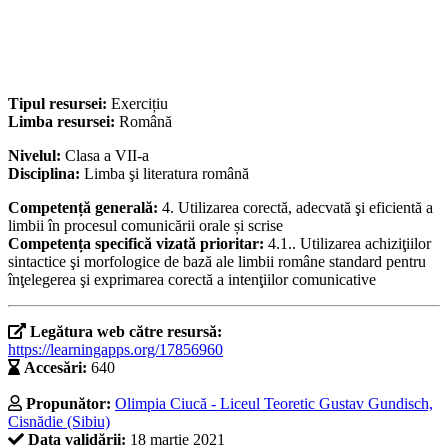
Tipul resursei:
Exercițiu
Limba resursei:
Română
Nivelul:
Clasa a VII-a
Disciplina:
Limba şi literatura română
Competență generală:
4. Utilizarea corectă, adecvată şi eficientă a
limbii în procesul comunicării orale și scrise
Competența specifică vizată prioritar:
4.1.. Utilizarea achiziţiilor
sintactice şi morfologice de bază ale limbii române standard pentru
înţelegerea şi exprimarea corectă a intenţiilor comunicative
Legătura web către resursă:
https://learningapps.org/17856960
Accesări:
640
Propunător:
Olimpia Ciucă - Liceul Teoretic Gustav Gundisch,
Cisnădie (Sibiu)
Data validării:
18 martie 2021