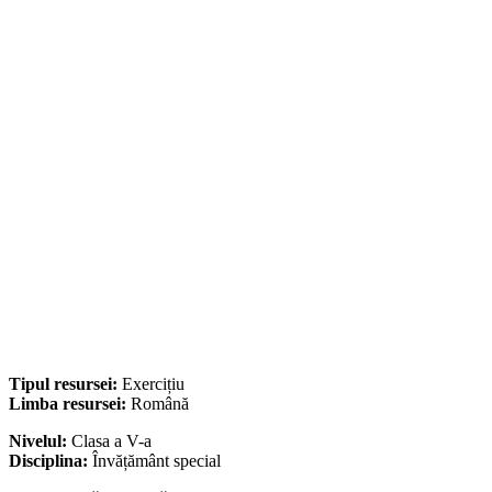
Tipul resursei:
Exercițiu
Limba resursei:
Română
Nivelul:
Clasa a V-a
Disciplina:
Învățământ special