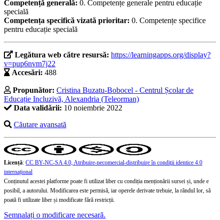
Competență generală:
0. Competențe generale pentru educație
specială
Competența specifică vizată prioritar:
0. Competențe specifice
pentru educație specială
Legătura web către resursă:
https://learningapps.org/display?
v=pup6nvm7j22
Accesări:
488
Propunător:
Cristina Buzatu-Bobocel - Centrul Școlar de
Educație Incluzivă, Alexandria (Teleorman)
Data validării:
10 noiembrie 2022
Căutare avansată
Licență
:
CC BY-NC-SA 4.0, Atribuire-necomercial-distribuire în condiţii identice 4.0
internațional
Conținutul acestei platforme poate fi utilizat liber cu condiția menționării sursei și, unde e
posibil, a autorului. Modificarea este permisă, iar operele derivate trebuie, la rândul lor, să
poată fi utilizate liber și modificate fără restricții.
Semnalați o modificare necesară.