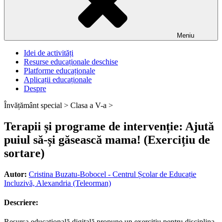
Meniu
Idei de activități
Resurse educaționale deschise
Platforme educaționale
Aplicații educaționale
Despre
Învățământ special >
Clasa a V-a >
Terapii și programe de intervenție: Ajută
puiul să-și găsească mama! (Exercițiu de
sortare)
Autor:
Cristina Buzatu-Bobocel - Centrul Școlar de Educație
Incluzivă, Alexandria (Teleorman)
Descriere:
Resursa educațională digitală propune un exercițiu pentru disciplina