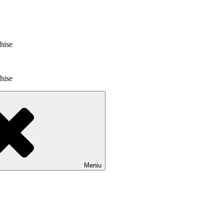
chise
chise
Meniu