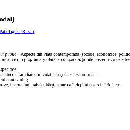
odal)
Pătârlagele (Buzău)
l public
– Aspecte din viața contemporană (sociale, economice, politice, 
unicative din programa școlară: a compara acțiunile prezente cu cele tre
specifice:
pe subiecte familiare, articulat clar şi cu viteză normală;
rul contextului;
ve, instrucțiuni, tabele, hărți, pentru a îndeplini o sarcină de lucru.