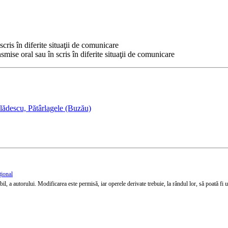
cris în diferite situaţii de comunicare
smise oral sau în scris în diferite situaţii de comunicare
lădescu, Pătârlagele (Buzău)
țional
l, a autorului. Modificarea este permisă, iar operele derivate trebuie, la rândul lor, să poată fi util