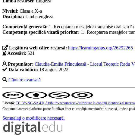
Limba resursei:
Engleză
Nivelul:
Clasa a X-a
Disciplina:
Limba engleză
Competență generală:
1. Receptarea mesajelor transmise oral sau în s
Competența specifică vizată prioritar:
1.. Receptarea mesajelor tran
Legătura web către resursă:
https://learningapps.org/26292265
Accesări:
521
Propunător:
Claudia-Emilia Frînculeasă - Liceul Teoretic Radu V
Data validării:
18 august 2022
Căutare avansată
Licență
:
CC BY-NC-SA 4.0, Atribuire-necomercial-distribuire în condiţii identice 4.0 interna
Conținutul acestei platforme poate fi utilizat liber cu condiția menționării sursei și, unde e posibi
Semnalați o modificare necesară.