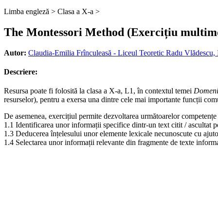
Limba engleză >
Clasa a X-a >
The Montessori Method (Exercițiu multim
Autor:
Claudia-Emilia Frînculeasă - Liceul Teoretic Radu Vlădescu, 
Descriere:
Resursa poate fi folosită la clasa a X-a, L1, în contextul temei
Domeniu
resurselor), pentru a exersa una dintre cele mai importante funcții com
De asemenea, exercițiul permite dezvoltarea următoarelor competențe 
1.1 Identificarea unor informații specifice dintr-un text citit / ascultat 
1.3 Deducerea înțelesului unor elemente lexicale necunoscute cu ajuto
1.4 Selectarea unor informații relevante din fragmente de texte informati