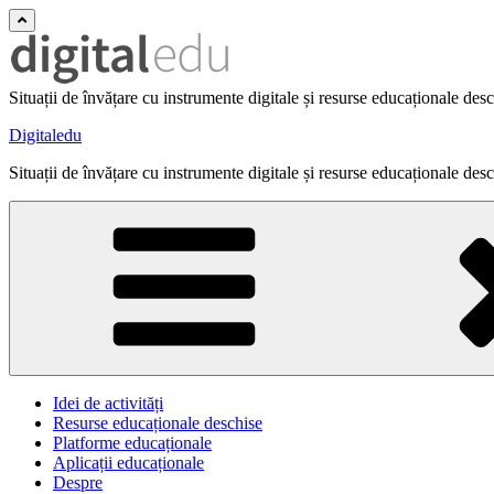
Situații de învățare cu instrumente digitale și resurse educaționale des
Digitaledu
Situații de învățare cu instrumente digitale și resurse educaționale des
Idei de activități
Resurse educaționale deschise
Platforme educaționale
Aplicații educaționale
Despre