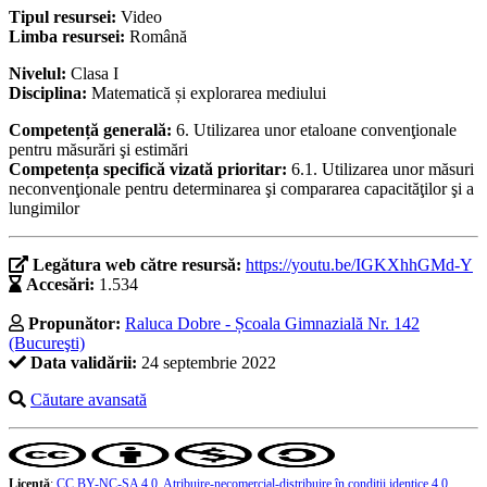
Tipul resursei:
Video
Limba resursei:
Română
Nivelul:
Clasa I
Disciplina:
Matematică și explorarea mediului
Competență generală:
6. Utilizarea unor etaloane convenţionale
pentru măsurări şi estimări
Competența specifică vizată prioritar:
6.1. Utilizarea unor măsuri
neconvenţionale pentru determinarea şi compararea capacităţilor şi a
lungimilor
Legătura web către resursă:
https://youtu.be/IGKXhhGMd-Y
Accesări:
1.534
Propunător:
Raluca Dobre - Școala Gimnazială Nr. 142
(Bucureşti)
Data validării:
24 septembrie 2022
Căutare avansată
Licență
:
CC BY-NC-SA 4.0, Atribuire-necomercial-distribuire în condiţii identice 4.0