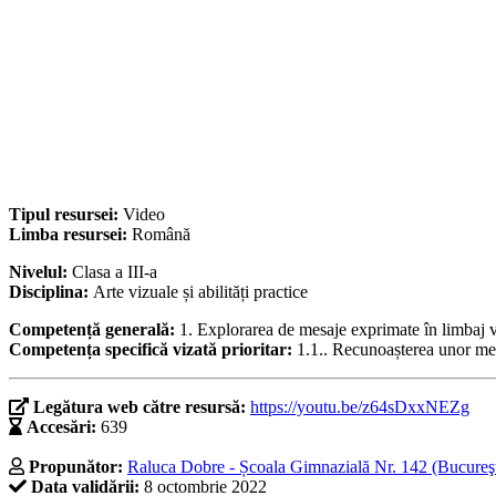
Tipul resursei:
Video
Limba resursei:
Română
Nivelul:
Clasa a III-a
Disciplina:
Arte vizuale și abilități practice
Competență generală:
1. Explorarea de mesaje exprimate în limbaj vi
Competența specifică vizată prioritar:
1.1.. Recunoașterea unor mes
Legătura web către resursă:
https://youtu.be/z64sDxxNEZg
Accesări:
639
Propunător:
Raluca Dobre - Școala Gimnazială Nr. 142 (Bucureşt
Data validării:
8 octombrie 2022