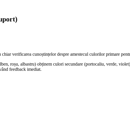
uport)
u chiar verificarea cunoștințelor despre amestecul culorilor primare pent
alben, roșu, albastru) obținem culori secundare (portocaliu, verde, violet
având feedback imediat.