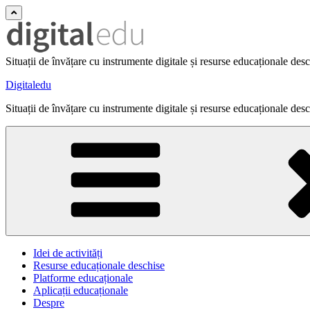
Situații de învățare cu instrumente digitale și resurse educaționale des
Digitaledu
Situații de învățare cu instrumente digitale și resurse educaționale des
Idei de activități
Resurse educaționale deschise
Platforme educaționale
Aplicații educaționale
Despre