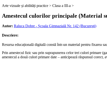
Arte vizuale și abilități practice >
Clasa a III-a >
Amestecul culorilor principale (Material s
Autor:
Raluca Dobre - Școala Gimnazială Nr. 142 (Bucureşti)
Descriere:
Resursa educațională digitală constă într-un material pentru fixarea sa
Prin amestecul fizic sau prin suprapunerea celor trei culori primare (g
amestecul a două culori primare date – anticipează răspunsul corect, 