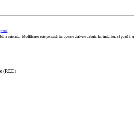
țional
l, a autorului. Modificarea este permisă, iar operele derivate trebuie, la rândul lor, să poată fi util
ise (RED)