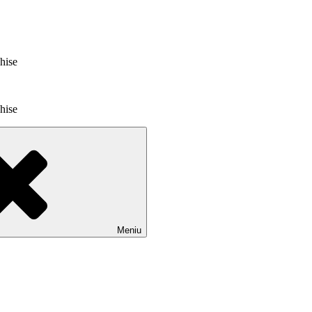
chise
chise
Meniu