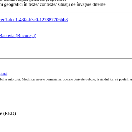
i geografici în texte/ contexte/ situaţii de învăţare diferite
3473cec1-dcc1-43fa-b3c0-127887706bb8
Bacovia (Bucureşti)
țional
l, a autorului. Modificarea este permisă, iar operele derivate trebuie, la rândul lor, să poată fi util
ise (RED)