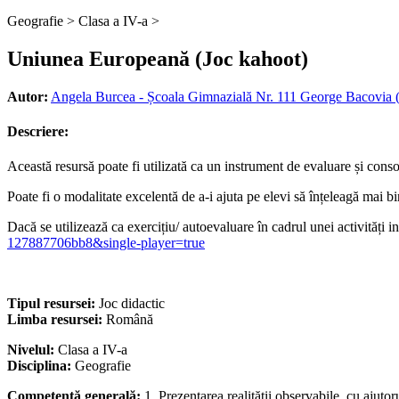
Geografie >
Clasa a IV-a >
Uniunea Europeană (Joc kahoot)
Autor:
Angela Burcea - Școala Gimnazială Nr. 111 George Bacovia (
Descriere:
Această resursă poate fi utilizată ca un instrument de evaluare și con
Poate fi o modalitate excelentă de a-i ajuta pe elevi să înțeleagă mai 
Dacă se utilizează ca exercițiu/ autoevaluare în cadrul unei activități i
127887706bb8&single-player=true
Tipul resursei:
Joc didactic
Limba resursei:
Română
Nivelul:
Clasa a IV-a
Disciplina:
Geografie
Competență generală:
1. Prezentarea realităţii observabile, cu ajutor