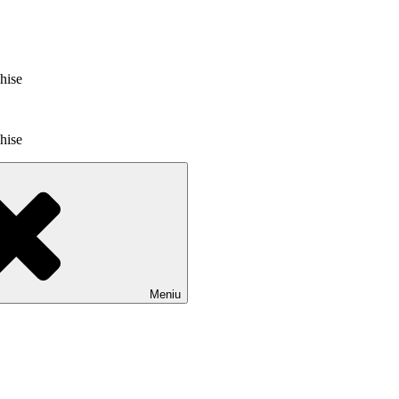
chise
chise
Meniu