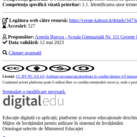
Competența specifică vizată prioritar:
1.1. Identificarea unor termen
Legătura web către resursă:
https://create.kahoot.it/details/
Accesări:
527
Propunător:
Angela Burcea - Școala Gimnazială Nr. 111 George 
Data validării:
12 mai 2023
Căutare avansată
Licență
:
CC BY-NC-SA 4.0, Atribuire-necomercial-distribuire în condiţii identice 4.0 interna
Conținutul acestei platforme poate fi utilizat liber cu condiția menționării sursei și, unde e posibi
Semnalați o modificare necesară.
Educație digitală cu aplicații, platforme și resurse educaționale desch
Mijloc de învățământ pentru utilizare în sistemul de învățământ
Omologat selectiv de Ministerul Educației