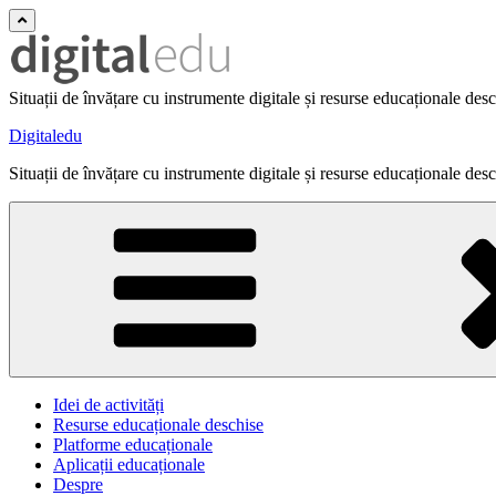
Situații de învățare cu instrumente digitale și resurse educaționale des
Digitaledu
Situații de învățare cu instrumente digitale și resurse educaționale des
Idei de activități
Resurse educaționale deschise
Platforme educaționale
Aplicații educaționale
Despre