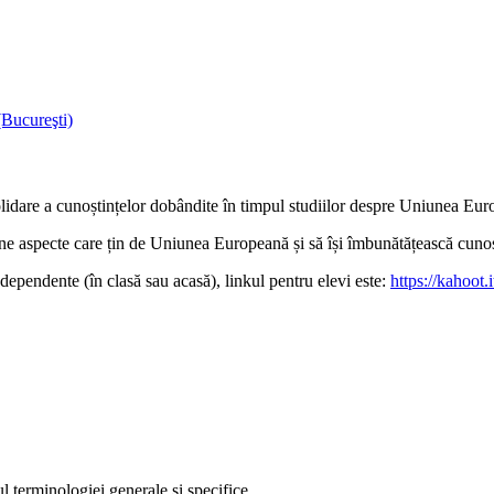
Bucureşti)
solidare a cunoștințelor dobândite în timpul studiilor despre Uniunea Eu
bine aspecte care țin de Uniunea Europeană și să își îmbunătățească cunoș
ndependente (în clasă sau acasă), linkul pentru elevi este:
https://kahoot
ul terminologiei generale şi specifice