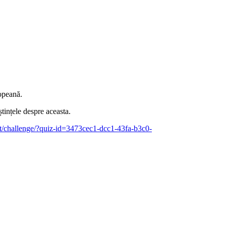
ropeană.
tințele despre aceasta.
.it/challenge/?quiz-id=3473cec1-dcc1-43fa-b3c0-