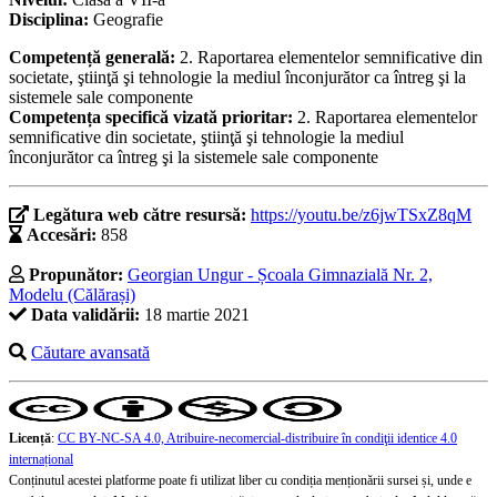
Disciplina:
Geografie
Competență generală:
2. Raportarea elementelor semnificative din
societate, ştiinţă şi tehnologie la mediul înconjurător ca întreg şi la
sistemele sale componente
Competența specifică vizată prioritar:
2. Raportarea elementelor
semnificative din societate, ştiinţă şi tehnologie la mediul
înconjurător ca întreg şi la sistemele sale componente
Legătura web către resursă:
https://youtu.be/z6jwTSxZ8qM
Accesări:
858
Propunător:
Georgian Ungur - Școala Gimnazială Nr. 2,
Modelu (Călărași)
Data validării:
18 martie 2021
Căutare avansată
Licență
:
CC BY-NC-SA 4.0, Atribuire-necomercial-distribuire în condiţii identice 4.0
internațional
Conținutul acestei platforme poate fi utilizat liber cu condiția menționării sursei și, unde e