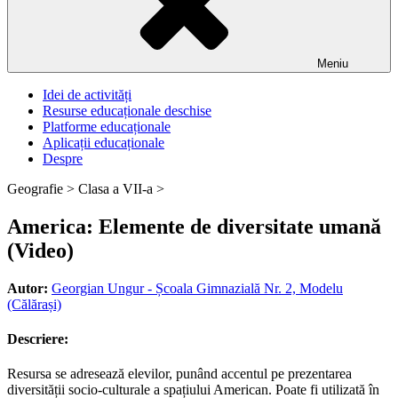
Meniu
Idei de activități
Resurse educaționale deschise
Platforme educaționale
Aplicații educaționale
Despre
Geografie >
Clasa a VII-a >
America: Elemente de diversitate umană
(Video)
Autor:
Georgian Ungur - Școala Gimnazială Nr. 2, Modelu
(Călărași)
Descriere:
Resursa se adresează elevilor, punând accentul pe prezentarea
diversității socio-culturale a spațiului American. Poate fi utilizată în