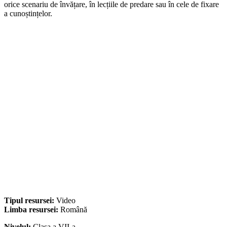
orice scenariu de învățare, în lecțiile de predare sau în cele de fixare
a cunoștințelor.
Tipul resursei:
Video
Limba resursei:
Română
Nivelul:
Clasa a VII-a