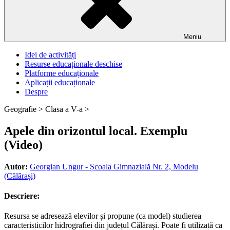
Meniu
Idei de activități
Resurse educaționale deschise
Platforme educaționale
Aplicații educaționale
Despre
Geografie >
Clasa a V-a >
Apele din orizontul local. Exemplu
(Video)
Autor:
Georgian Ungur - Școala Gimnazială Nr. 2, Modelu
(Călărași)
Descriere:
Resursa se adresează elevilor și propune (ca model) studierea
caracteristicilor hidrografiei din județul Călărași. Poate fi utilizată ca