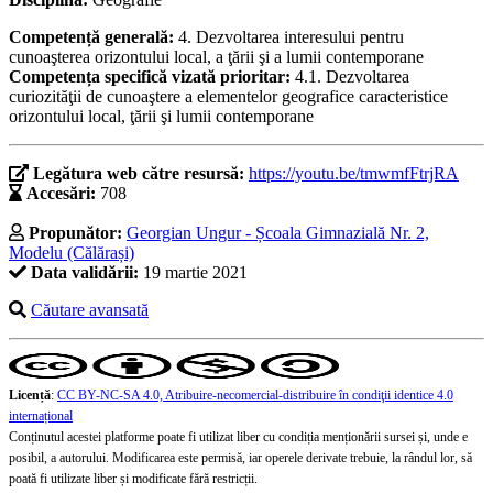
Competență generală:
4. Dezvoltarea interesului pentru
cunoaşterea orizontului local, a ţării şi a lumii contemporane
Competența specifică vizată prioritar:
4.1. Dezvoltarea
curiozităţii de cunoaştere a elementelor geografice caracteristice
orizontului local, ţării şi lumii contemporane
Legătura web către resursă:
https://youtu.be/tmwmfFtrjRA
Accesări:
708
Propunător:
Georgian Ungur - Școala Gimnazială Nr. 2,
Modelu (Călărași)
Data validării:
19 martie 2021
Căutare avansată
Licență
:
CC BY-NC-SA 4.0, Atribuire-necomercial-distribuire în condiţii identice 4.0
internațional
Conținutul acestei platforme poate fi utilizat liber cu condiția menționării sursei și, unde e
posibil, a autorului. Modificarea este permisă, iar operele derivate trebuie, la rândul lor, să
poată fi utilizate liber și modificate fără restricții.