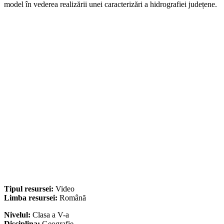
model în vederea realizării unei caracterizări a hidrografiei județene.
Tipul resursei:
Video
Limba resursei:
Română
Nivelul:
Clasa a V-a
Disciplina:
Geografie