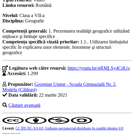
Limba resursei:
Română
Nivelul:
Clasa a VII-a
Disciplina:
Geografie
Competență generală:
1. Prezentarea realităţii geografice utilizând
mijloace şi limbaje specifice
Competența specifică vizată prioritar:
1.1.. Utilizarea limbajului
specific în explicarea unor elemente, fenomene şi structuri
geografice
Legătura web către resursă:
https://youtu.be/gRMLSy4CdUo
Accesări:
1.299
Propunător:
Georgian Ungur - Școala Gimnazială Nr. 2,
Modelu (Călărași)
Data validării:
22 martie 2021
Căutare avansată
Licență
:
CC BY-NC-SA 4.0, Atribuire-necomercial-distribuire în condiţii identice 4.0