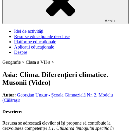
Meniu
Idei de activități
Resurse educaționale deschise
Platforme educaționale
Aplicații educaționale
Despre
Geografie >
Clasa a VII-a >
Asia: Clima. Diferențieri climatice.
Musonii (Video)
Autor:
Georgian Ungur - Școala Gimnazială Nr. 2, Modelu
(Călărași)
Descriere:
Resursa se adresează elevilor și își propune să contribuie la
dezvoltarea competenței
1.1. Utilizarea limbajului specific în