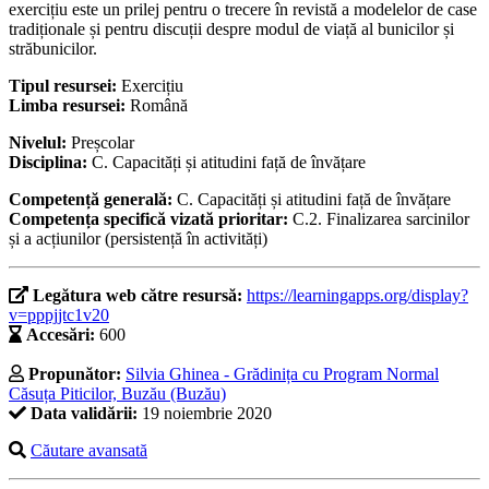
exercițiu este un prilej pentru o trecere în revistă a modelelor de case
tradiționale și pentru discuții despre modul de viață al bunicilor și
străbunicilor.
Tipul resursei:
Exercițiu
Limba resursei:
Română
Nivelul:
Preșcolar
Disciplina:
C. Capacități și atitudini față de învățare
Competență generală:
C. Capacități și atitudini față de învățare
Competența specifică vizată prioritar:
C.2. Finalizarea sarcinilor
și a acțiunilor (persistență în activități)
Legătura web către resursă:
https://learningapps.org/display?
v=pppjjtc1v20
Accesări:
600
Propunător:
Silvia Ghinea - Grădinița cu Program Normal
Căsuța Piticilor, Buzău (Buzău)
Data validării:
19 noiembrie 2020
Căutare avansată