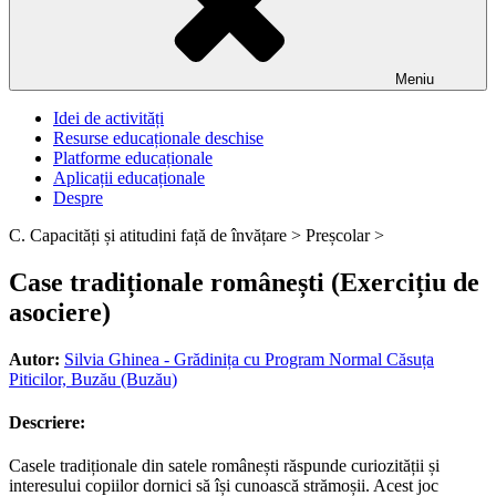
Meniu
Idei de activități
Resurse educaționale deschise
Platforme educaționale
Aplicații educaționale
Despre
C. Capacități și atitudini față de învățare >
Preșcolar >
Case tradiționale românești (Exercițiu de
asociere)
Autor:
Silvia Ghinea - Grădinița cu Program Normal Căsuța
Piticilor, Buzău (Buzău)
Descriere:
Casele tradiționale din satele românești răspunde curiozității și
interesului copiilor dornici să își cunoască strămoșii. Acest joc