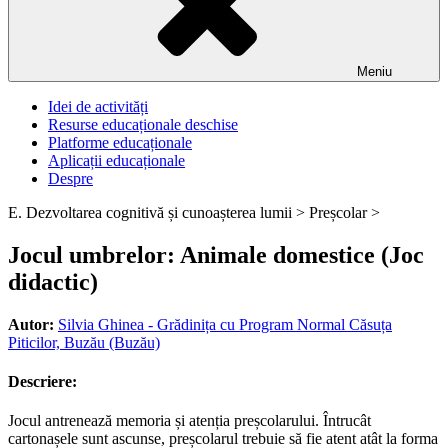
Meniu
Idei de activități
Resurse educaționale deschise
Platforme educaționale
Aplicații educaționale
Despre
E. Dezvoltarea cognitivă și cunoașterea lumii >
Preșcolar >
Jocul umbrelor: Animale domestice (Joc
didactic)
Autor:
Silvia Ghinea - Grădinița cu Program Normal Căsuța
Piticilor, Buzău (Buzău)
Descriere:
Jocul antrenează memoria și atenția preșcolarului. Întrucât
cartonașele sunt ascunse, preșcolarul trebuie să fie atent atât la forma