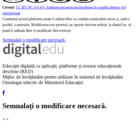
Licență
:
CC BY-NC-SA 4.0, Atribuire-necomercial-distribuire în condiţii identice 4.0
internațional
Conținutul acestei platforme poate fi utilizat liber cu condiția menționării sursei și, unde e
posibil, a autorului. Modificarea este permisă, iar operele derivate trebuie, la rândul lor, să
poată fi utilizate liber și modificate fără restricții.
Semnalați o modificare necesară.
Educație digitală cu aplicații, platforme și resurse educaționale
deschise (RED)
Mijloc de învățământ pentru utilizare în sistemul de învățământ
Omologat selectiv de Ministerul Educației
Semnalați o modificare necesară.
«
»