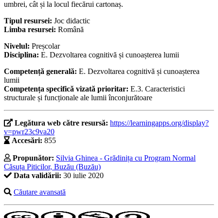
umbrei, cât și la locul fiecărui cartonaș.
Tipul resursei:
Joc didactic
Limba resursei:
Română
Nivelul:
Preșcolar
Disciplina:
E. Dezvoltarea cognitivă și cunoașterea lumii
Competență generală:
E. Dezvoltarea cognitivă și cunoașterea
lumii
Competența specifică vizată prioritar:
E.3. Caracteristici
structurale și funcționale ale lumii înconjurătoare
Legătura web către resursă:
https://learningapps.org/display?
v=pwr23c9va20
Accesări:
855
Propunător:
Silvia Ghinea - Grădinița cu Program Normal
Căsuța Piticilor, Buzău (Buzău)
Data validării:
30 iulie 2020
Căutare avansată