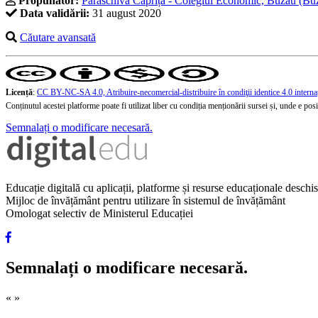
Propunător:
Paraschiva Căpriță - Colegiul Economic, Buzău (Bu
Data validării:
31 august 2020
Căutare avansată
Licență
:
CC BY-NC-SA 4.0, Atribuire-necomercial-distribuire în condiţii identice 4.0 interna
Conținutul acestei platforme poate fi utilizat liber cu condiția menționării sursei și, unde e posibi
Semnalați o modificare necesară.
Educație digitală cu aplicații, platforme și resurse educaționale desch
Mijloc de învățământ pentru utilizare în sistemul de învățământ
Omologat selectiv de Ministerul Educației
Semnalați o modificare necesară.
«
»