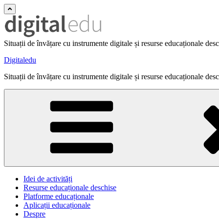
Situații de învățare cu instrumente digitale și resurse educaționale des
Digitaledu
Situații de învățare cu instrumente digitale și resurse educaționale des
Idei de activități
Resurse educaționale deschise
Platforme educaționale
Aplicații educaționale
Despre