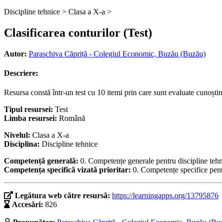
Discipline tehnice >
Clasa a X-a >
Clasificarea conturilor (Test)
Autor:
Paraschiva Căpriță - Colegiul Economic, Buzău (Buzău)
Descriere:
Resursa constă într-un test cu 10 itemi prin care sunt evaluate cunoștin
Tipul resursei:
Test
Limba resursei:
Română
Nivelul:
Clasa a X-a
Disciplina:
Discipline tehnice
Competență generală:
0. Competențe generale pentru discipline teh
Competența specifică vizată prioritar:
0. Competențe specifice pent
Legătura web către resursă:
https://learningapps.org/13795876
Accesări:
826