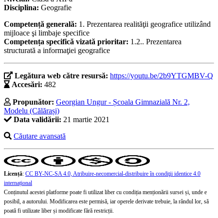
Disciplina:
Geografie
Competență generală:
1. Prezentarea realităţii geografice utilizând
mijloace şi limbaje specifice
Competența specifică vizată prioritar:
1.2.. Prezentarea
structurată a informaţiei geografice
Legătura web către resursă:
https://youtu.be/2b9YTGMBV-Q
Accesări:
482
Propunător:
Georgian Ungur - Școala Gimnazială Nr. 2,
Modelu (Călărași)
Data validării:
21 martie 2021
Căutare avansată
Licență
:
CC BY-NC-SA 4.0, Atribuire-necomercial-distribuire în condiţii identice 4.0
internațional
Conținutul acestei platforme poate fi utilizat liber cu condiția menționării sursei și, unde e
posibil, a autorului. Modificarea este permisă, iar operele derivate trebuie, la rândul lor, să
poată fi utilizate liber și modificate fără restricții.