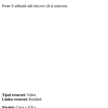
Poate fi utilizată atât sincron cât și asincron.
Tipul resursei:
Video
Limba resursei:
Română
Nivelul:
Clasa a XII-a