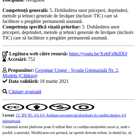
Competență generală:
5. Dobândirea unor priceperi, deprinderi,
metode şi tehnici generale de învăţare (inclusiv TIC) care să
faciliteze o pregătire permanentă asumată.
Competența specifică vizată prioritar:
5. Dobândirea unor
priceperi, deprinderi, metode şi tehnici generale de învăţare (inclusiv
TIC) care să faciliteze o pregătire permanentă asumată.
Legătura web către resursă:
https://youtu.be/XphFz8kIlX0
Accesări:
752
Propunător:
Georgian Ungur - Școala Gimnazială Nr. 2,
Modelu (Călărași)
Data validării:
18 martie 2021
Căutare avansată
Licență
:
CC BY-NC-SA 4.0, Atribuire-necomercial-distribuire în condiţii identice 4.0
internațional
Conținutul acestei platforme poate fi utilizat liber cu condiția menționării sursei și, unde e
posibil, a autorului. Modificarea este permisă, iar operele derivate trebuie, la rândul lor, să