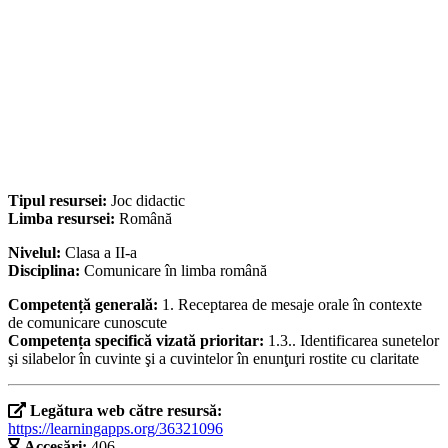
Tipul resursei:
Joc didactic
Limba resursei:
Română
Nivelul:
Clasa a II-a
Disciplina:
Comunicare în limba română
Competență generală:
1. Receptarea de mesaje orale în contexte
de comunicare cunoscute
Competența specifică vizată prioritar:
1.3.. Identificarea sunetelor
şi silabelor în cuvinte şi a cuvintelor în enunţuri rostite cu claritate
Legătura web către resursă:
https://learningapps.org/36321096
Accesări:
406