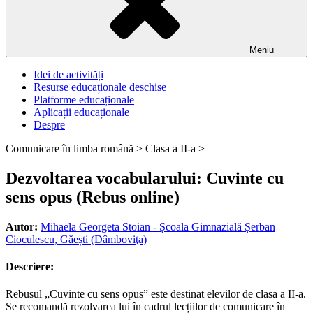
Meniu
Idei de activități
Resurse educaționale deschise
Platforme educaționale
Aplicații educaționale
Despre
Comunicare în limba română >
Clasa a II-a >
Dezvoltarea vocabularului: Cuvinte cu
sens opus (Rebus online)
Autor:
Mihaela Georgeta Stoian - Școala Gimnazială Șerban
Cioculescu, Găești (Dâmboviţa)
Descriere:
Rebusul „Cuvinte cu sens opus” este destinat elevilor de clasa a II-a.
Se recomandă rezolvarea lui în cadrul lecțiilor de comunicare în