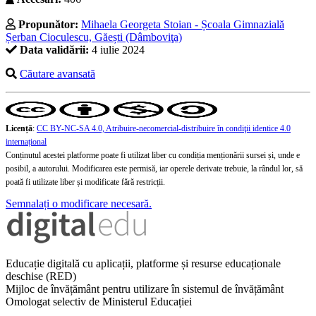
Propunător:
Mihaela Georgeta Stoian - Școala Gimnazială
Șerban Cioculescu, Găești (Dâmboviţa)
Data validării:
4 iulie 2024
Căutare avansată
Licență
:
CC BY-NC-SA 4.0, Atribuire-necomercial-distribuire în condiţii identice 4.0
internațional
Conținutul acestei platforme poate fi utilizat liber cu condiția menționării sursei și, unde e
posibil, a autorului. Modificarea este permisă, iar operele derivate trebuie, la rândul lor, să
poată fi utilizate liber și modificate fără restricții.
Semnalați o modificare necesară.
Educație digitală cu aplicații, platforme și resurse educaționale
deschise (RED)
Mijloc de învățământ pentru utilizare în sistemul de învățământ
Omologat selectiv de Ministerul Educației