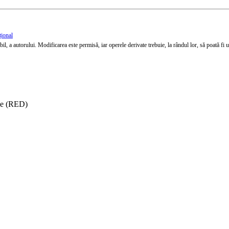
țional
l, a autorului. Modificarea este permisă, iar operele derivate trebuie, la rândul lor, să poată fi util
ise (RED)