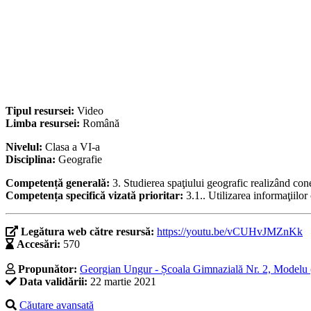
Tipul resursei:
Video
Limba resursei:
Română
Nivelul:
Clasa a VI-a
Disciplina:
Geografie
Competență generală:
3. Studierea spaţiului geografic realizând cone
Competența specifică vizată prioritar:
3.1.. Utilizarea informaţiilo
Legătura web către resursă:
https://youtu.be/vCUHvJMZnKk
Accesări:
570
Propunător:
Georgian Ungur - Școala Gimnazială Nr. 2, Modelu 
Data validării:
22 martie 2021
Căutare avansată