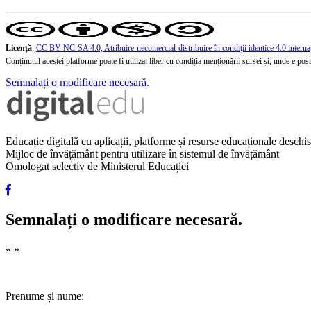
Licență
:
CC BY-NC-SA 4.0, Atribuire-necomercial-distribuire în condiţii identice 4.0 interna
Conținutul acestei platforme poate fi utilizat liber cu condiția menționării sursei și, unde e posibi
Semnalați o modificare necesară.
Educație digitală cu aplicații, platforme și resurse educaționale desch
Mijloc de învățământ pentru utilizare în sistemul de învățământ
Omologat selectiv de Ministerul Educației
Semnalați o modificare necesară.
«
»
Prenume și nume: