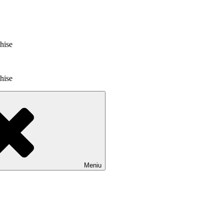
chise
chise
Meniu