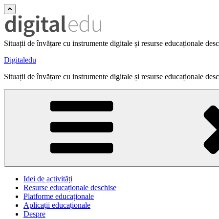
Situații de învățare cu instrumente digitale și resurse educaționale des
Digitaledu
Situații de învățare cu instrumente digitale și resurse educaționale des
Idei de activități
Resurse educaționale deschise
Platforme educaționale
Aplicații educaționale
Despre