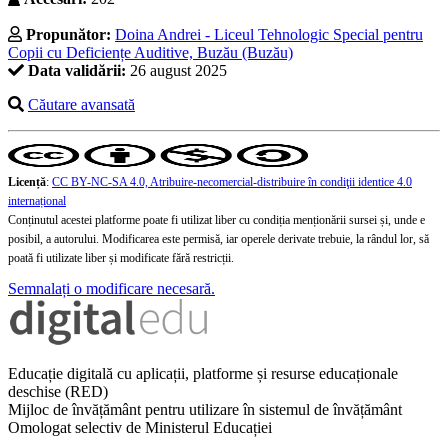
Propunător:
Doina Andrei - Liceul Tehnologic Special pentru
Copii cu Deficiențe Auditive, Buzău (Buzău)
Data validării:
26 august 2025
Căutare avansată
Licență
:
CC BY-NC-SA 4.0, Atribuire-necomercial-distribuire în condiţii identice 4.0
internațional
Conținutul acestei platforme poate fi utilizat liber cu condiția menționării sursei și, unde e
posibil, a autorului. Modificarea este permisă, iar operele derivate trebuie, la rândul lor, să
poată fi utilizate liber și modificate fără restricții.
Semnalați o modificare necesară.
Educație digitală cu aplicații, platforme și resurse educaționale
deschise (RED)
Mijloc de învățământ pentru utilizare în sistemul de învățământ
Omologat selectiv de Ministerul Educației