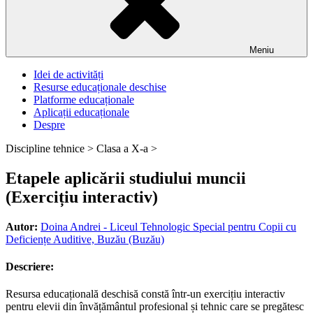
Meniu
Idei de activități
Resurse educaționale deschise
Platforme educaționale
Aplicații educaționale
Despre
Discipline tehnice >
Clasa a X-a >
Etapele aplicării studiului muncii
(Exercițiu interactiv)
Autor:
Doina Andrei - Liceul Tehnologic Special pentru Copii cu
Deficiențe Auditive, Buzău (Buzău)
Descriere:
Resursa educațională deschisă constă într-un exercițiu interactiv
pentru elevii din învățământul profesional și tehnic care se pregătesc