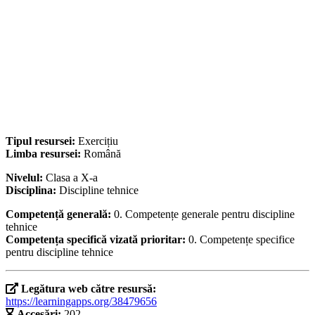
Tipul resursei:
Exercițiu
Limba resursei:
Română
Nivelul:
Clasa a X-a
Disciplina:
Discipline tehnice
Competență generală:
0. Competențe generale pentru discipline
tehnice
Competența specifică vizată prioritar:
0. Competențe specifice
pentru discipline tehnice
Legătura web către resursă:
https://learningapps.org/38479656
Accesări:
202