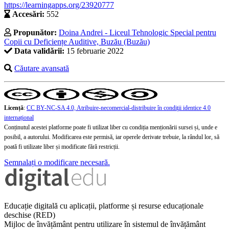
https://learningapps.org/23920777
Accesări:
552
Propunător:
Doina Andrei - Liceul Tehnologic Special pentru
Copii cu Deficiențe Auditive, Buzău (Buzău)
Data validării:
15 februarie 2022
Căutare avansată
Licență
:
CC BY-NC-SA 4.0, Atribuire-necomercial-distribuire în condiţii identice 4.0
internațional
Conținutul acestei platforme poate fi utilizat liber cu condiția menționării sursei și, unde e
posibil, a autorului. Modificarea este permisă, iar operele derivate trebuie, la rândul lor, să
poată fi utilizate liber și modificate fără restricții.
Semnalați o modificare necesară.
Educație digitală cu aplicații, platforme și resurse educaționale
deschise (RED)
Mijloc de învățământ pentru utilizare în sistemul de învățământ