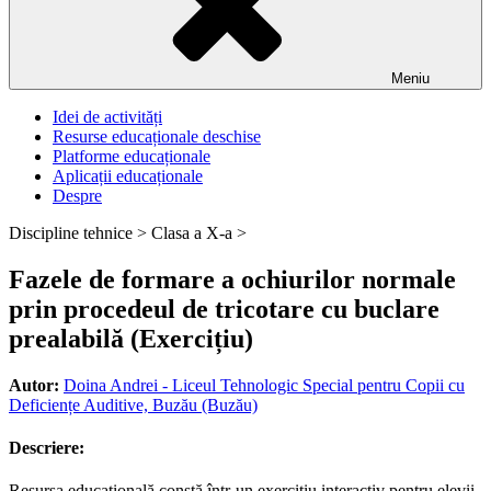
Meniu
Idei de activități
Resurse educaționale deschise
Platforme educaționale
Aplicații educaționale
Despre
Discipline tehnice >
Clasa a X-a >
Fazele de formare a ochiurilor normale
prin procedeul de tricotare cu buclare
prealabilă (Exercițiu)
Autor:
Doina Andrei - Liceul Tehnologic Special pentru Copii cu
Deficiențe Auditive, Buzău (Buzău)
Descriere:
Resursa educațională constă într-un exercițiu interactiv pentru elevii