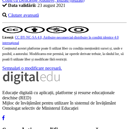
Copii cu Deficiențe Auditive, Buzău (Buzău)
Data validării:
23 august 2021
Căutare avansată
Licență
:
CC BY-NC-SA 4.0, Atribuire-necomercial-distribuire în condiţii identice 4.0
internațional
Conținutul acestei platforme poate fi utilizat liber cu condiția menționării sursei și, unde e
posibil, a autorului. Modificarea este permisă, iar operele derivate trebuie, la rândul lor, să
poată fi utilizate liber și modificate fără restricții.
Semnalați o modificare necesară.
Educație digitală cu aplicații, platforme și resurse educaționale
deschise (RED)
Mijloc de învățământ pentru utilizare în sistemul de învățământ
Omologat selectiv de Ministerul Educației