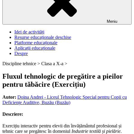
Meniu
Idei de activități
Resurse educaționale deschise
Platforme educaționale
Aplicații educaționale
Despre
Discipline tehnice >
Clasa a X-a >
Fluxul tehnologic de pregătire a pieilor
pentru tăbăcire (Exercițiu)
Autor:
Doina Andrei - Liceul Tehnologic Special pentru Copii cu
Deficiențe Auditive, Buzău (Buzău)
Descriere:
Exercițiu interactiv pentru elevii din învățământul profesional și
tehnic care se pregătesc în domeniul
Industrie textilă și pielărie
.