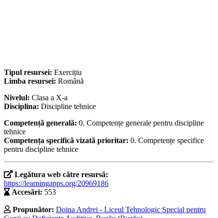
Tipul resursei:
Exercițiu
Limba resursei:
Română
Nivelul:
Clasa a X-a
Disciplina:
Discipline tehnice
Competență generală:
0. Competențe generale pentru discipline
tehnice
Competența specifică vizată prioritar:
0. Competențe specifice
pentru discipline tehnice
Legătura web către resursă:
https://learningapps.org/20969186
Accesări:
553
Propunător:
Doina Andrei - Liceul Tehnologic Special pentru