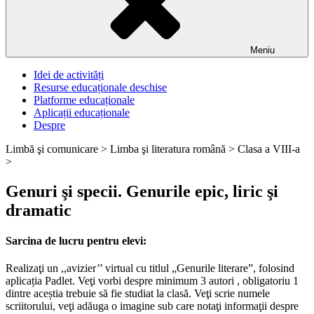
Meniu
Idei de activități
Resurse educaționale deschise
Platforme educaționale
Aplicații educaționale
Despre
Limbă şi comunicare >
Limba şi literatura română >
Clasa a VIII-a
>
Genuri şi specii. Genurile epic, liric şi
dramatic
Sarcina de lucru pentru elevi:
Realizaţi un ,,avizier’’ virtual cu titlul „Genurile literare”, folosind
aplicația Padlet. Veţi vorbi despre minimum 3 autori , obligatoriu 1
dintre aceștia trebuie să fie studiat la clasă. Veţi scrie numele
scriitorului, veţi adăuga o imagine sub care notaţi informaţii despre