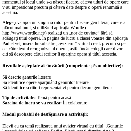
momentul şi locul unde s-a născut fiecare, câteva titluri de opere care
v-au impresionat precum şi câteva date despre o operă renumită a
acestuia.
Alegeţi-vă apoi un singur scriitor pentru fiecare gen literar, care v-a
plăcut mai mult, şi utilizând aplicaţia Wordle (
http://www.wordle.net/) realizaţi un „nor de cuvinte” fără să
adăugaţi titlul operei. În pagina de lucru a clasei voastre din aplicaţia
Padlet veţi insera linkul către ,,avizierul’’ virtual creat, precum şi pe
cel către textul reorganizat al operei, astfel încât colegii care îl vor
citi să descopere cărui scriitor îi aparţine opera şi titlul acesteia.
Rezultate așteptate ale învățării (competențe și/sau obiective):
Să descrie genurile literare
Să identifice opere aparținând genurilor literare
Să identifice scriitori reprezentativi pentru fiecare gen literar
Tip de activitate:
Temă pentru acasă
Sarcina de lucru se va realiza:
În colaborare
Modul probabil de desfășurare a activității:
Elevii au ca temă realizarea unui avizier virtual cu titlul ,,Genurile