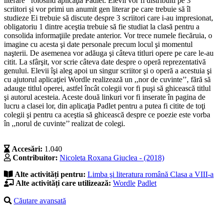
literare’’ folosind aplicaţia Padlet. Elevii vor fi distribuiti pe 3
scriitori și vor primi un anumit gen literar pe care trebuie să îl
studieze Ei trebuie să discute despre 3 scriitori care i-au impresionat,
obligatoriu 1 dintre aceştia trebuie să fie studiat la clasă pentru a
consolida informaţiile predate anterior. Vor trece numele fiecăruia, o
imagine cu acesta şi date personale precum locul şi momentul
naşterii. De asemenea vor adăuga şi câteva titluri opere pe care le-au
citit. La sfârşit, vor scrie câteva date despre o operă reprezentativă
genului. Elevii îşi aleg apoi un singur scriitor şi o operă a acestuia şi
cu ajutorul aplicaţiei Wordle realizează un ,,nor de cuvinte’’, fără să
adauge titlul operei, astfel încât colegii vor fi puşi să ghicească titlul
şi autorul acesteia. Aceste două linkuri vor fi inserate în pagina de
lucru a clasei lor, din aplicaţia Padlet pentru a putea fi citite de toţi
colegii şi pentru ca aceştia să ghicească despre ce poezie este vorba
în ,,norul de cuvinte’’ realizat de colegi.
Accesări:
1.040
Contribuitor:
Nicoleta Roxana Giuclea - (2018)
Alte activități pentru:
Limba şi literatura română
Clasa a VIII-a
Alte activități care utilizează:
Wordle
Padlet
Căutare avansată