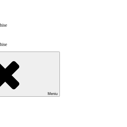
chise
chise
Meniu