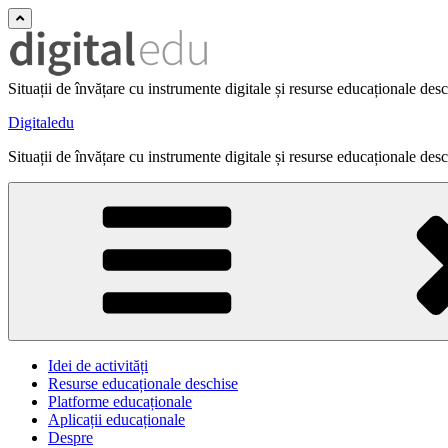
Situații de învățare cu instrumente digitale și resurse educaționale des
Digitaledu
Situații de învățare cu instrumente digitale și resurse educaționale des
Idei de activități
Resurse educaționale deschise
Platforme educaționale
Aplicații educaționale
Despre