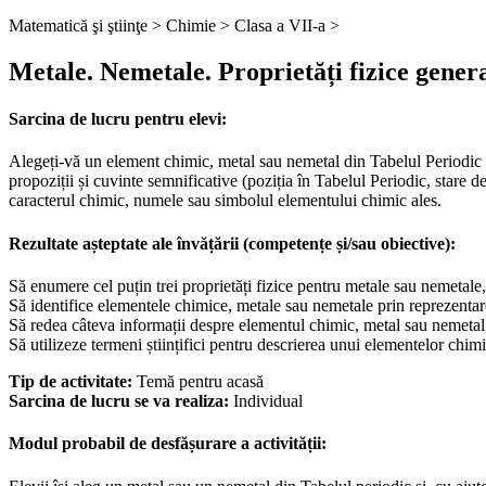
Matematică şi ştiinţe >
Chimie >
Clasa a VII-a >
Metale. Nemetale. Proprietăți fizice gener
Sarcina de lucru pentru elevi:
Alegeți-vă un element chimic, metal sau nemetal din Tabelul Periodic 
propoziții și cuvinte semnificative (poziția în Tabelul Periodic, stare de
caracterul chimic, numele sau simbolul elementului chimic ales.
Rezultate așteptate ale învățării (competențe și/sau obiective):
Să enumere cel puțin trei proprietăți fizice pentru metale sau nemetale
Să identifice elementele chimice, metale sau nemetale prin reprezentare
Să redea câteva informații despre elementul chimic, metal sau nemetal
Să utilizeze termeni științifici pentru descrierea unui elementelor chimi
Tip de activitate:
Temă pentru acasă
Sarcina de lucru se va realiza:
Individual
Modul probabil de desfășurare a activității: