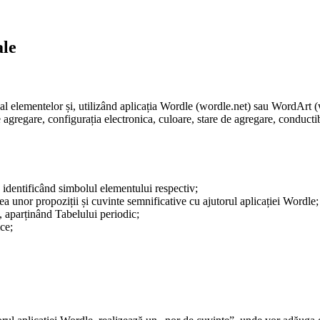
ale
al elementelor și, utilizând aplicația Wordle (wordle.net) sau WordArt (
 agregare, configurația electronica, culoare, stare de agregare, conductibil
, identificând simbolul elementului respectiv;
a unor propoziții și cuvinte semnificative cu ajutorul aplicației Wordle;
, aparținând Tabelului periodic;
ce;