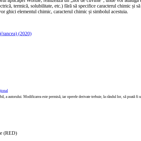
orul aplicaţiei Wordle, realizează un „nor de cuvinte”, unde vor adăuga di
ectrică, termică, solubilitate, etc.) fără să specifice caracterul chimic 
vor ghici elementul chimic, caracterul chimic și simbolul acestuia.
(Vrancea) (2020)
țional
l, a autorului. Modificarea este permisă, iar operele derivate trebuie, la rândul lor, să poată fi util
ise (RED)