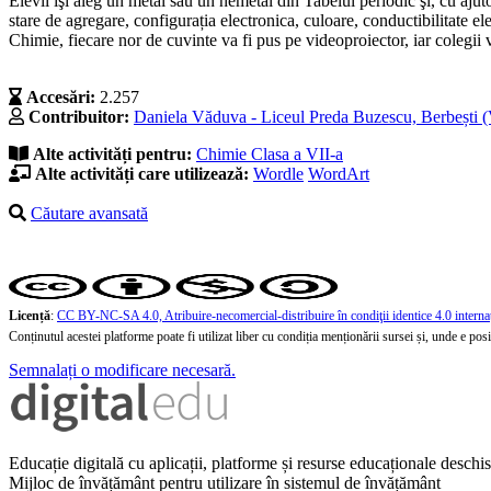
Elevii îşi aleg un metal sau un nemetal din Tabelul periodic şi, cu ajut
stare de agregare, configurația electronica, culoare, conductibilitate el
Chimie, fiecare nor de cuvinte va fi pus pe videoproiector, iar colegii 
Accesări:
2.257
Contribuitor:
Daniela Văduva - Liceul Preda Buzescu, Berbești 
Alte activități pentru:
Chimie
Clasa a VII-a
Alte activități care utilizează:
Wordle
WordArt
Căutare avansată
Licență
:
CC BY-NC-SA 4.0, Atribuire-necomercial-distribuire în condiţii identice 4.0 interna
Conținutul acestei platforme poate fi utilizat liber cu condiția menționării sursei și, unde e posibi
Semnalați o modificare necesară.
Educație digitală cu aplicații, platforme și resurse educaționale desch
Mijloc de învățământ pentru utilizare în sistemul de învățământ