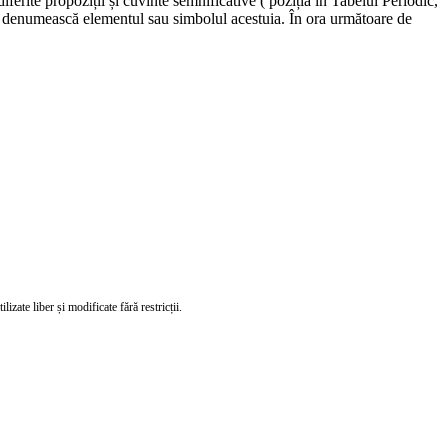
ferite propoziții și cuvinte semnificative ( poziția în Tabelul Periodic,
și să denumească elementul sau simbolul acestuia. În ora următoare de
izate liber și modificate fără restricții.