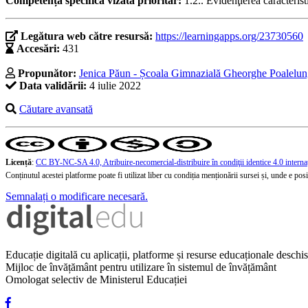
Competența specifică vizată prioritar:
1.2.. Evidenţierea caracteri
Legătura web către resursă:
https://learningapps.org/23730560
Accesări:
431
Propunător:
Jenica Păun - Școala Gimnazială Gheorghe Poalelung
Data validării:
4 iulie 2022
Căutare avansată
Licență
:
CC BY-NC-SA 4.0, Atribuire-necomercial-distribuire în condiţii identice 4.0 interna
Conținutul acestei platforme poate fi utilizat liber cu condiția menționării sursei și, unde e posibi
Semnalați o modificare necesară.
Educație digitală cu aplicații, platforme și resurse educaționale desch
Mijloc de învățământ pentru utilizare în sistemul de învățământ
Omologat selectiv de Ministerul Educației