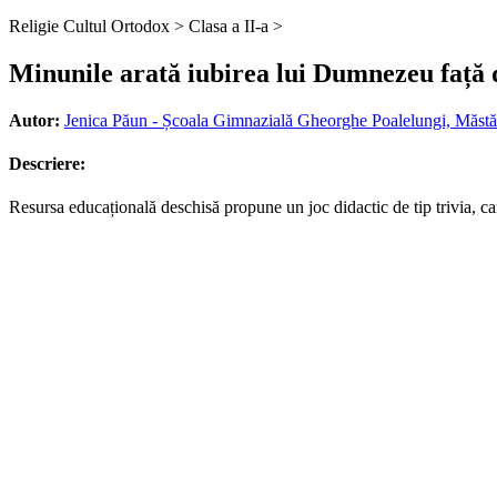
Religie Cultul Ortodox >
Clasa a II-a >
Minunile arată iubirea lui Dumnezeu față d
Autor:
Jenica Păun - Școala Gimnazială Gheorghe Poalelungi, Măstăc
Descriere:
Resursa educațională deschisă propune un joc didactic de tip trivia, care