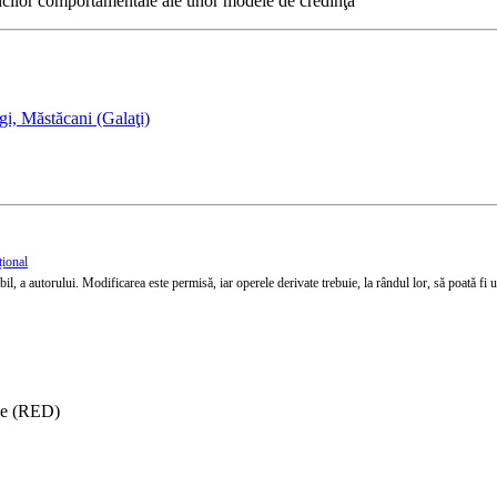
sticilor comportamentale ale unor modele de credinţă
i, Măstăcani (Galaţi)
țional
l, a autorului. Modificarea este permisă, iar operele derivate trebuie, la rândul lor, să poată fi util
ise (RED)