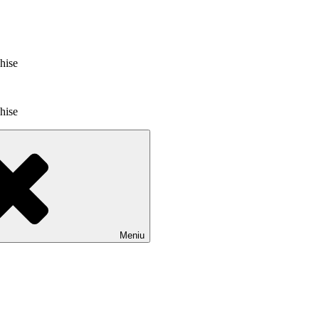
chise
chise
Meniu