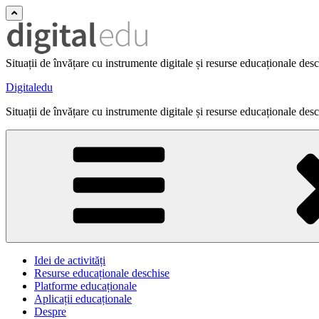
Situații de învățare cu instrumente digitale și resurse educaționale des
Digitaledu
Situații de învățare cu instrumente digitale și resurse educaționale des
Idei de activități
Resurse educaționale deschise
Platforme educaționale
Aplicații educaționale
Despre