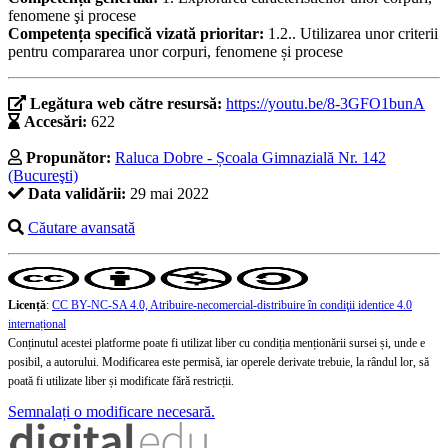
fenomene şi procese
Competența specifică vizată prioritar:
1.2.. Utilizarea unor criterii
pentru compararea unor corpuri, fenomene și procese
Legătura web către resursă:
https://youtu.be/8-3GFO1bunA
Accesări:
622
Propunător:
Raluca Dobre - Școala Gimnazială Nr. 142
(Bucureşti)
Data validării:
29 mai 2022
Căutare avansată
Licență
:
CC BY-NC-SA 4.0, Atribuire-necomercial-distribuire în condiţii identice 4.0
internațional
Conținutul acestei platforme poate fi utilizat liber cu condiția menționării sursei și, unde e
posibil, a autorului. Modificarea este permisă, iar operele derivate trebuie, la rândul lor, să
poată fi utilizate liber și modificate fără restricții.
Semnalați o modificare necesară.