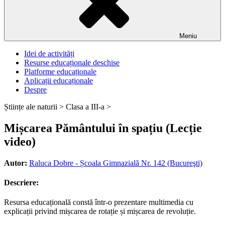
Meniu
Idei de activități
Resurse educaționale deschise
Platforme educaționale
Aplicații educaționale
Despre
Științe ale naturii >
Clasa a III-a >
Mișcarea Pământului în spațiu (Lecție
video)
Autor:
Raluca Dobre - Școala Gimnazială Nr. 142 (Bucureşti)
Descriere:
Resursa educațională constă într-o prezentare multimedia cu
explicații privind mișcarea de rotație și mișcarea de revoluție.