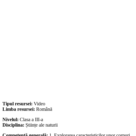
Tipul resursei:
Video
Limba resursei:
Română
Nivelul:
Clasa a III-a
Disciplina:
Științe ale naturii
Competență generală:
1. Explorarea caracteristicilor unor corpuri,