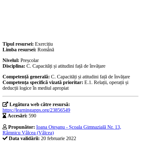
Tipul resursei:
Exercițiu
Limba resursei:
Română
Nivelul:
Preșcolar
Disciplina:
C. Capacități și atitudini față de învățare
Competență generală:
C. Capacități și atitudini față de învățare
Competența specifică vizată prioritar:
E.1. Relații, operații și
deducții logice în mediul apropiat
Legătura web către resursă:
https://learningapps.org/23856549
Accesări:
590
Propunător:
Ioana Oteșanu - Școala Gimnazială Nr. 13,
Râmnicu Vâlcea (Vâlcea)
Data validării:
20 februarie 2022