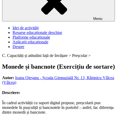
Meniu
Idei de activități
Resurse educaționale deschise
Platforme educaționale
Aplicații educaționale
Despre
C. Capacități și atitudini față de învățare >
Preșcolar >
Monede și bancnote (Exercițiu de sortare)
Autor:
Ioana Oteșanu - Școala Gimnazială Nr. 13, Râmnicu Vâlcea
(Vâlcea)
Descriere:
În cadrul activității cu suport digital propuse, preșcolarii pun
monedele în pușculiță și bancnotele în portofel – astfel, fac diferența
dintre monedă și bancnote.