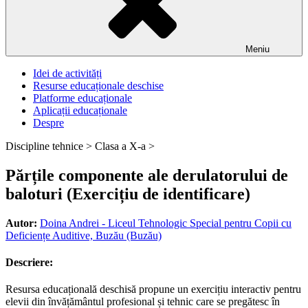
Meniu
Idei de activități
Resurse educaționale deschise
Platforme educaționale
Aplicații educaționale
Despre
Discipline tehnice >
Clasa a X-a >
Părțile componente ale derulatorului de
baloturi (Exercițiu de identificare)
Autor:
Doina Andrei - Liceul Tehnologic Special pentru Copii cu
Deficiențe Auditive, Buzău (Buzău)
Descriere:
Resursa educațională deschisă propune un exercițiu interactiv pentru
elevii din învățământul profesional și tehnic care se pregătesc în