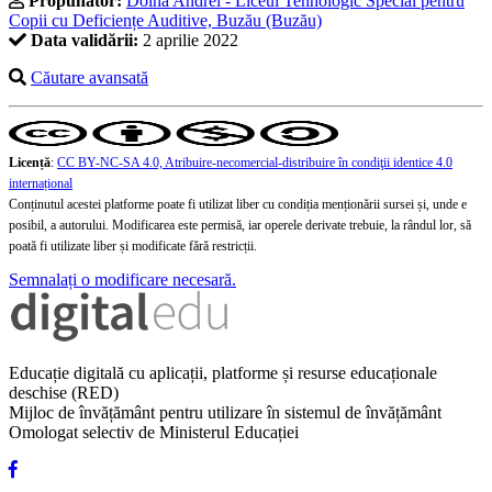
Propunător:
Doina Andrei - Liceul Tehnologic Special pentru
Copii cu Deficiențe Auditive, Buzău (Buzău)
Data validării:
2 aprilie 2022
Căutare avansată
Licență
:
CC BY-NC-SA 4.0, Atribuire-necomercial-distribuire în condiţii identice 4.0
internațional
Conținutul acestei platforme poate fi utilizat liber cu condiția menționării sursei și, unde e
posibil, a autorului. Modificarea este permisă, iar operele derivate trebuie, la rândul lor, să
poată fi utilizate liber și modificate fără restricții.
Semnalați o modificare necesară.
Educație digitală cu aplicații, platforme și resurse educaționale
deschise (RED)
Mijloc de învățământ pentru utilizare în sistemul de învățământ
Omologat selectiv de Ministerul Educației