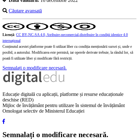
Data validării:
16 decembrie 2022
Căutare avansată
Licență
:
CC BY-NC-SA 4.0, Atribuire-necomercial-distribuire în condiţii identice 4.0
internațional
Conținutul acestei platforme poate fi utilizat liber cu condiția menționării sursei și, unde e
posibil, a autorului. Modificarea este permisă, iar operele derivate trebuie, la rândul lor, să
poată fi utilizate liber și modificate fără restricții.
Semnalați o modificare necesară.
Educație digitală cu aplicații, platforme și resurse educaționale
deschise (RED)
Mijloc de învățământ pentru utilizare în sistemul de învățământ
Omologat selectiv de Ministerul Educației
Semnalați o modificare necesară.