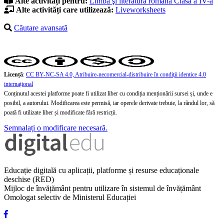
Alte activități pentru:
Limba şi literatura română
Clasa a IV-a
Alte activități care utilizează:
Liveworksheets
Căutare avansată
Licență
:
CC BY-NC-SA 4.0, Atribuire-necomercial-distribuire în condiţii identice 4.0
internațional
Conținutul acestei platforme poate fi utilizat liber cu condiția menționării sursei și, unde e
posibil, a autorului. Modificarea este permisă, iar operele derivate trebuie, la rândul lor, să
poată fi utilizate liber și modificate fără restricții.
Semnalați o modificare necesară.
Educație digitală cu aplicații, platforme și resurse educaționale
deschise (RED)
Mijloc de învățământ pentru utilizare în sistemul de învățământ
Omologat selectiv de Ministerul Educației