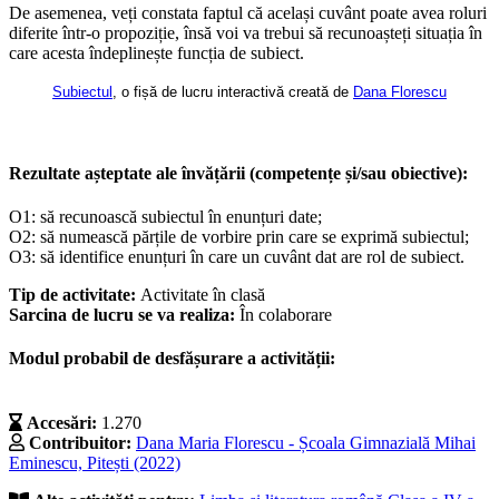
De asemenea, veți constata faptul că același cuvânt poate avea roluri
diferite într-o propoziție, însă voi va trebui să recunoașteți situația în
care acesta îndeplinește funcția de subiect.
Subiectul
, o fișă de lucru interactivă creată de
Dana Florescu
Rezultate așteptate ale învățării (competențe și/sau obiective):
O1: să recunoască subiectul în enunțuri date;
O2: să numească părțile de vorbire prin care se exprimă subiectul;
O3: să identifice enunțuri în care un cuvânt dat are rol de subiect.
Tip de activitate:
Activitate în clasă
Sarcina de lucru se va realiza:
În colaborare
Modul probabil de desfășurare a activității:
Accesări:
1.270
Contribuitor:
Dana Maria Florescu - Școala Gimnazială Mihai
Eminescu, Pitești (2022)