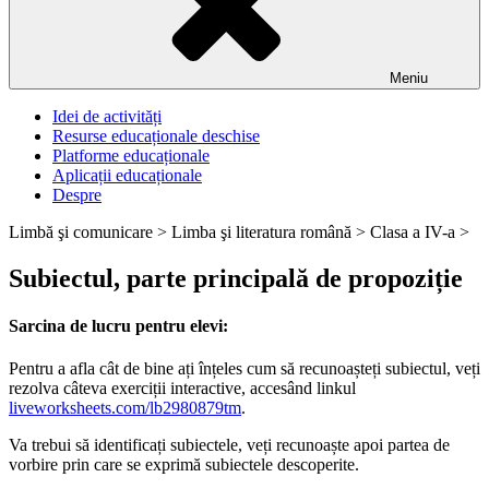
Meniu
Idei de activități
Resurse educaționale deschise
Platforme educaționale
Aplicații educaționale
Despre
Limbă şi comunicare >
Limba şi literatura română >
Clasa a IV-a >
Subiectul, parte principală de propoziție
Sarcina de lucru pentru elevi:
Pentru a afla cât de bine ați înțeles cum să recunoașteți subiectul, veți
rezolva câteva exerciții interactive, accesând linkul
liveworksheets.com/lb2980879tm
.
Va trebui să identificați subiectele, veți recunoaște apoi partea de
vorbire prin care se exprimă subiectele descoperite.