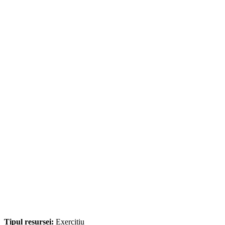
Tipul resursei:
Exercițiu