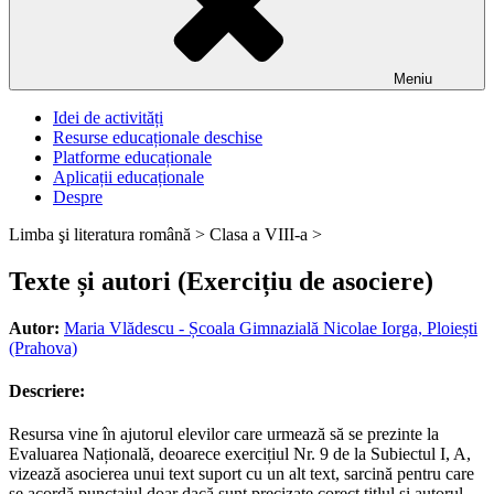
Meniu
Idei de activități
Resurse educaționale deschise
Platforme educaționale
Aplicații educaționale
Despre
Limba şi literatura română >
Clasa a VIII-a >
Texte și autori (Exercițiu de asociere)
Autor:
Maria Vlădescu - Școala Gimnazială Nicolae Iorga, Ploiești
(Prahova)
Descriere:
Resursa vine în ajutorul elevilor care urmează să se prezinte la
Evaluarea Națională, deoarece exercițiul Nr. 9 de la Subiectul I, A,
vizează asocierea unui text suport cu un alt text, sarcină pentru care
se acordă punctajul doar dacă sunt precizate corect titlul și autorul.