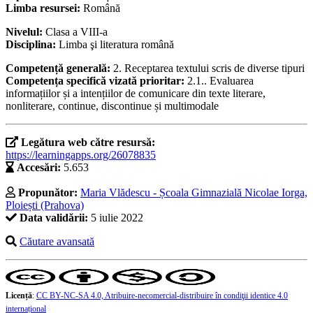
Limba resursei:
Română
Nivelul:
Clasa a VIII-a
Disciplina:
Limba şi literatura română
Competență generală:
2. Receptarea textului scris de diverse tipuri
Competența specifică vizată prioritar:
2.1.. Evaluarea
informațiilor și a intențiilor de comunicare din texte literare,
nonliterare, continue, discontinue și multimodale
Legătura web către resursă:
https://learningapps.org/26078835
Accesări:
5.653
Propunător:
Maria Vlădescu - Școala Gimnazială Nicolae Iorga,
Ploiești (Prahova)
Data validării:
5 iulie 2022
Căutare avansată
Licență
:
CC BY-NC-SA 4.0, Atribuire-necomercial-distribuire în condiţii identice 4.0
internațional