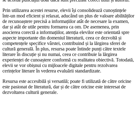
Prin utilizarea acestei resurse, elevii își consolidează cunoștințele
într-un mod eficient și relaxat, aducând un plus de valoare abilităților
de recunoaștere precisă a informațiilor atât de necesare la examen,
dar și atât de utile pentru formarea ca om. De asemenea, prin
asocierea corectă a informațiilor, atenția elevilor este orientată spre
aspecte importante din domeniul literaturii, ceea ce dezvoltă și
competențele specifice vârstei, contribuind și la lărgirea sferei de
cultură generală. În plus, resursa poate întinde punți către textele
literare în discuție și nu numai, ceea ce contribuie la lărgirea
experienței de cunoaștere conformă cu realitatea obiectivă. Totodată,
elevii se vor obișnui cu mijloacele digitale pentru rezolvarea
cerințelor literare în vederea evaluării standardizate.
Resursa este accesibilă și versatilă; poate fi utilizată de către oricine
este pasionat de literatură, dar și de către oricine este interesat de
dezvoltarea culturii generale.