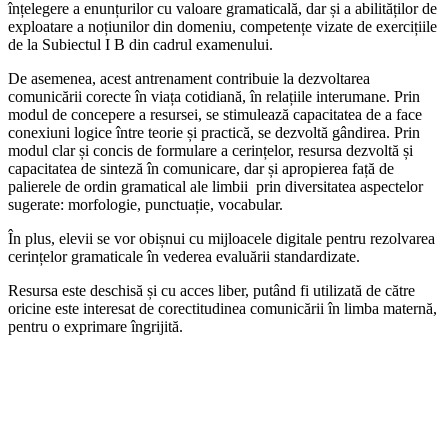
înțelegere a enunțurilor cu valoare gramaticală, dar și a abilităților de
exploatare a noțiunilor din domeniu, competențe vizate de exercițiile
de la Subiectul I B din cadrul examenului.
De asemenea, acest antrenament contribuie la dezvoltarea
comunicării corecte în viața cotidiană, în relațiile interumane. Prin
modul de concepere a resursei, se stimulează capacitatea de a face
conexiuni logice între teorie și practică, se dezvoltă gândirea. Prin
modul clar și concis de formulare a cerințelor, resursa dezvoltă și
capacitatea de sinteză în comunicare, dar și apropierea față de
palierele de ordin gramatical ale limbii prin diversitatea aspectelor
sugerate: morfologie, punctuație, vocabular.
În plus, elevii se vor obișnui cu mijloacele digitale pentru rezolvarea
cerințelor gramaticale în vederea evaluării standardizate.
Resursa este deschisă și cu acces liber, putând fi utilizată de către
oricine este interesat de corectitudinea comunicării în limba maternă,
pentru o exprimare îngrijită.