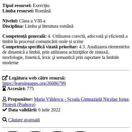
Tipul resursei:
Exercițiu
Limba resursei:
Română
Nivelul:
Clasa a VIII-a
Disciplina:
Limba şi literatura română
Competență generală:
4. Utilizarea corectă, adecvată şi eficientă a
limbii în procesul comunicării orale și scrise
Competența specifică vizată prioritar:
4.3. Analizarea elementelor
de dinamică a limbii, prin utilizarea achiziţiilor de sintaxă,
morfologie, fonetică, lexic şi semantică prin raportare la limbile
moderne
Legătura web către resursă:
https://learningapps.org/26086799
Accesări:
775
Propunător:
Maria Vlădescu - Școala Gimnazială Nicolae Iorga,
Ploiești (Prahova)
Data validării:
6 iulie 2022
Căutare avansată