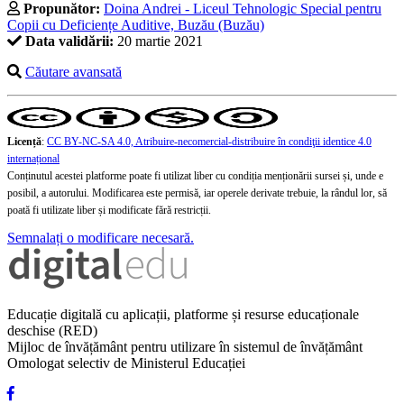
Propunător:
Doina Andrei - Liceul Tehnologic Special pentru
Copii cu Deficiențe Auditive, Buzău (Buzău)
Data validării:
20 martie 2021
Căutare avansată
Licență
:
CC BY-NC-SA 4.0, Atribuire-necomercial-distribuire în condiţii identice 4.0
internațional
Conținutul acestei platforme poate fi utilizat liber cu condiția menționării sursei și, unde e
posibil, a autorului. Modificarea este permisă, iar operele derivate trebuie, la rândul lor, să
poată fi utilizate liber și modificate fără restricții.
Semnalați o modificare necesară.
Educație digitală cu aplicații, platforme și resurse educaționale
deschise (RED)
Mijloc de învățământ pentru utilizare în sistemul de învățământ
Omologat selectiv de Ministerul Educației