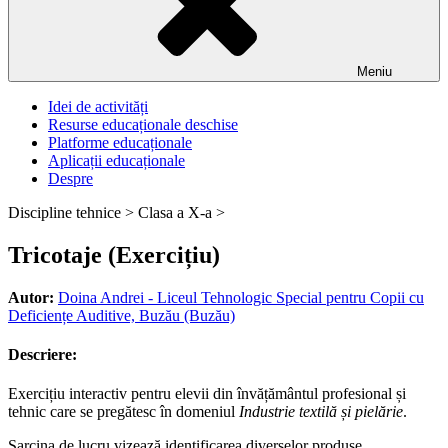
Meniu
Idei de activități
Resurse educaționale deschise
Platforme educaționale
Aplicații educaționale
Despre
Discipline tehnice >
Clasa a X-a >
Tricotaje (Exercițiu)
Autor:
Doina Andrei - Liceul Tehnologic Special pentru Copii cu
Deficiențe Auditive, Buzău (Buzău)
Descriere:
Exercițiu interactiv pentru elevii din învățământul profesional și
tehnic care se pregătesc în domeniul
Industrie textilă și pielărie
.
Sarcina de lucru vizează identificarea diverselor produse