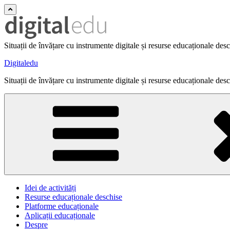
Situații de învățare cu instrumente digitale și resurse educaționale des
Digitaledu
Situații de învățare cu instrumente digitale și resurse educaționale des
Idei de activități
Resurse educaționale deschise
Platforme educaționale
Aplicații educaționale
Despre