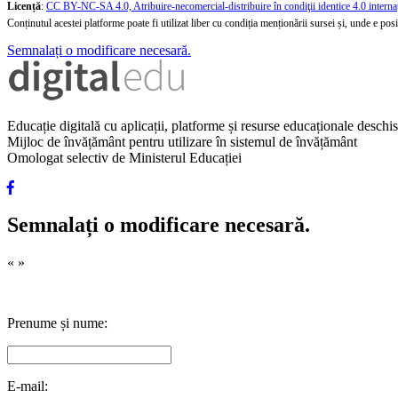
Licență
:
CC BY-NC-SA 4.0, Atribuire-necomercial-distribuire în condiţii identice 4.0 interna
Conținutul acestei platforme poate fi utilizat liber cu condiția menționării sursei și, unde e posibi
Semnalați o modificare necesară.
Educație digitală cu aplicații, platforme și resurse educaționale desch
Mijloc de învățământ pentru utilizare în sistemul de învățământ
Omologat selectiv de Ministerul Educației
Semnalați o modificare necesară.
«
»
Prenume și nume:
E-mail: