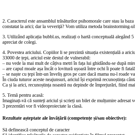
2. Caracterul este ansamblul trăsăturilor psihomorale care stau la baza 
constatat la arici; dar la veveriță? Vom utiliza metoda brainstorming-ulu
3. Utilizând aplicația bubbl.us, realizați o hartă conceptuală alegând 5 d
apreciat de colegi.
4. Povestea ariciului. Copiilor li se prezintă situația existențială a ar
33000 de țepi, ariciul este destul de vulnerabil:
– nu vede la mai mult de câțiva metri în fața lui ghidându-se după mir
– are capul moale așa încât o lovitură ușoară între ochi îi poate fi fatal
– se naște cu țepi într-un înveliș gros pe care dacă mama nu-l roade va
În ciuda tuturor aceste neajunsuri, ariciul își exprimă recunoștința cân
Ca și la arici, recunoștința noastră nu depinde de împrejurări, fiind ma
5. Temă pentru acasă:
Imaginați-vă că sunteți ariciul și scrieți un bilet de mulțumire adresat v
3 prezentări vor fi videoproiectate la clasă.
Rezultate așteptate ale învățării (competențe și/sau obiective):
Să definească conceptul de caracter