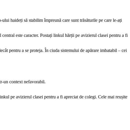
ului haideți să stabilim împreună care sunt trăsăturile pe care le-ați
entral este caracter. Postați linkul hărții pe avizierul clasei pentru a fi
 decât pentru a se proteja. În ciuda sistemului de apărare imbatabil – cei
tr-un context nefavorabil.
linkul pe avizierul clasei pentru a fi apreciat de colegi. Cele mai reușite