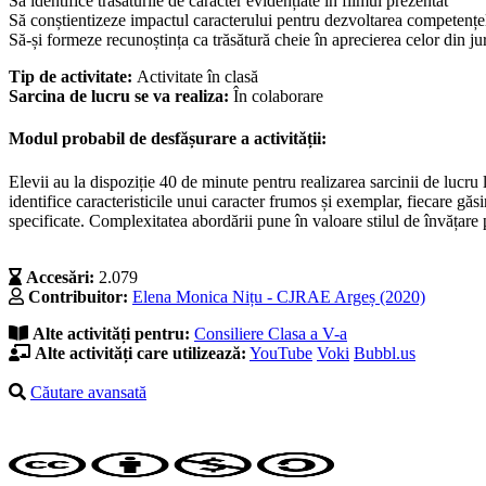
Să identifice trăsăturile de caracter evidențiate în filmul prezentat
Să conștientizeze impactul caracterului pentru dezvoltarea competențe
Să-și formeze recunoștința ca trăsătură cheie în aprecierea celor din ju
Tip de activitate:
Activitate în clasă
Sarcina de lucru se va realiza:
În colaborare
Modul probabil de desfășurare a activității:
Elevii au la dispoziție 40 de minute pentru realizarea sarcinii de lucr
identifice caracteristicile unui caracter frumos și exemplar, fiecare găs
specificate. Complexitatea abordării pune în valoare stilul de învățare p
Accesări:
2.079
Contribuitor:
Elena Monica Nițu - CJRAE Argeș (2020)
Alte activități pentru:
Consiliere
Clasa a V-a
Alte activități care utilizează:
YouTube
Voki
Bubbl.us
Căutare avansată