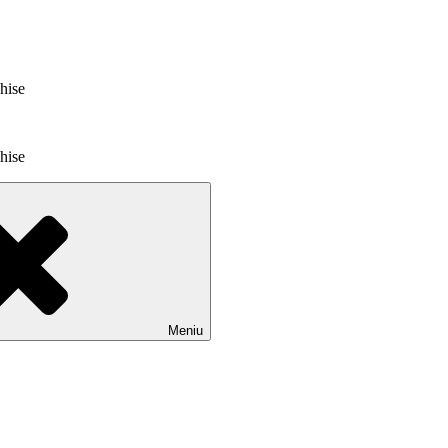
chise
chise
Meniu