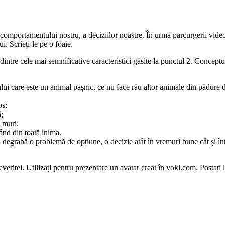
comportamentului nostru, a deciziilor noastre. În urma parcurgerii video-
i. Scrieți-le pe o foaie.
intre cele mai semnificative caracteristici găsite la punctul 2. Conceptul c
iciului care este un animal pașnic, ce nu face rău altor animale din pădure
os;
ă;
 muri;
tând din toată inima.
i degrabă o problemă de opțiune, o decizie atât în vremuri bune cât și în
everiței. Utilizați pentru prezentare un avatar creat în voki.com. Postați 