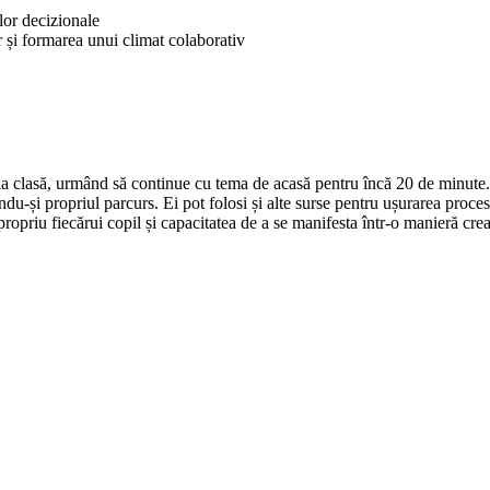
lor decizionale
r și formarea unui climat colaborativ
u la clasă, urmând să continue cu tema de acasă pentru încă 20 de minute.
indu-și propriul parcurs. Ei pot folosi și alte surse pentru ușurarea proce
ropriu fiecărui copil și capacitatea de a se manifesta într-o manieră creat