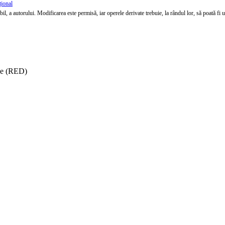
țional
l, a autorului. Modificarea este permisă, iar operele derivate trebuie, la rândul lor, să poată fi util
ise (RED)