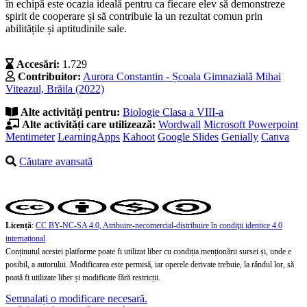
în echipă este ocazia ideală pentru ca fiecare elev să demonstreze
spirit de cooperare și să contribuie la un rezultat comun prin
abilitățile și aptitudinile sale.
Accesări:
1.729
Contribuitor:
Aurora Constantin - Școala Gimnazială Mihai
Viteazul, Brăila (2022)
Alte activități pentru:
Biologie
Clasa a VIII-a
Alte activități care utilizează:
Wordwall
Microsoft Powerpoint
Mentimeter
LearningApps
Kahoot
Google Slides
Genially
Canva
Căutare avansată
Licență
:
CC BY-NC-SA 4.0, Atribuire-necomercial-distribuire în condiţii identice 4.0
internațional
Conținutul acestei platforme poate fi utilizat liber cu condiția menționării sursei și, unde e
posibil, a autorului. Modificarea este permisă, iar operele derivate trebuie, la rândul lor, să
poată fi utilizate liber și modificate fără restricții.
Semnalați o modificare necesară.