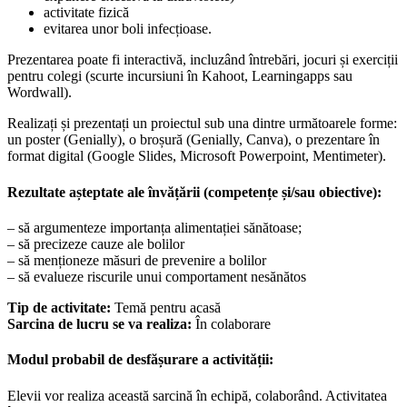
activitate fizică
evitarea unor boli infecțioase.
Prezentarea poate fi interactivă, incluzând întrebări, jocuri și exerciții
pentru colegi (scurte incursiuni în Kahoot, Learningapps sau
Wordwall).
Realizați și prezentați un proiectul sub una dintre următoarele forme:
un poster (Genially), o broșură (Genially, Canva), o prezentare în
format digital (Google Slides, Microsoft Powerpoint, Mentimeter).
Rezultate așteptate ale învățării (competențe și/sau obiective):
– să argumenteze importanța alimentației sănătoase;
– să precizeze cauze ale bolilor
– să menționeze măsuri de prevenire a bolilor
– să evalueze riscurile unui comportament nesănătos
Tip de activitate:
Temă pentru acasă
Sarcina de lucru se va realiza:
În colaborare
Modul probabil de desfășurare a activității:
Elevii vor realiza această sarcină în echipă, colaborând. Activitatea