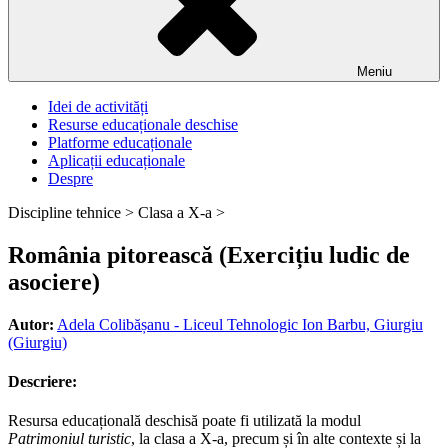
Meniu
Idei de activități
Resurse educaționale deschise
Platforme educaționale
Aplicații educaționale
Despre
Discipline tehnice >
Clasa a X-a >
România pitorească (Exercițiu ludic de
asociere)
Autor:
Adela Colibășanu - Liceul Tehnologic Ion Barbu, Giurgiu
(Giurgiu)
Descriere:
Resursa educațională deschisă poate fi utilizată la modul
Patrimoniul turistic
, la clasa a X-a, precum și în alte contexte și la