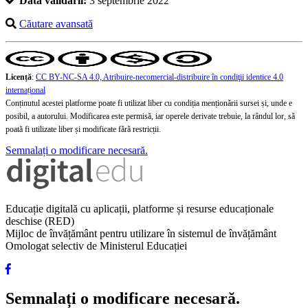
Data validării:
3 septembrie 2022
Căutare avansată
Licență
:
CC BY-NC-SA 4.0, Atribuire-necomercial-distribuire în condiţii identice 4.0
internațional
Conținutul acestei platforme poate fi utilizat liber cu condiția menționării sursei și, unde e
posibil, a autorului. Modificarea este permisă, iar operele derivate trebuie, la rândul lor, să
poată fi utilizate liber și modificate fără restricții.
Semnalați o modificare necesară.
Educație digitală cu aplicații, platforme și resurse educaționale
deschise (RED)
Mijloc de învățământ pentru utilizare în sistemul de învățământ
Omologat selectiv de Ministerul Educației
Semnalați o modificare necesară.